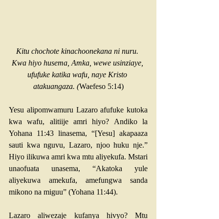
Kitu chochote kinachoonekana ni nuru. 
Kwa hiyo husema, Amka, wewe usinziaye, 
ufufuke katika wafu, naye Kristo 
atakuangaza. (
Waefeso 5:14
)
Yesu alipomwamuru Lazaro afufuke kutoka 
kwa wafu, alitiije amri hiyo? 
Andiko la 
Yohana 11:43
 linasema, “[Yesu] akapaaza 
sauti kwa nguvu, Lazaro, njoo huku nje.” 
Hiyo ilikuwa amri kwa mtu aliyekufa. Mstari 
unaofuata unasema, “Akatoka yule 
aliyekuwa amekufa, amefungwa sanda 
mikono na miguu” (
Yohana 11:44
).
Lazaro aliwezaje kufanya hivyo? Mtu 