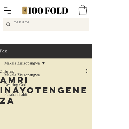
Post
Makala Zisizopangwa
2 min read
Makala Zisizopangwa
Amri
Desiring God
Inayotengene
Furaha Thabiti
za