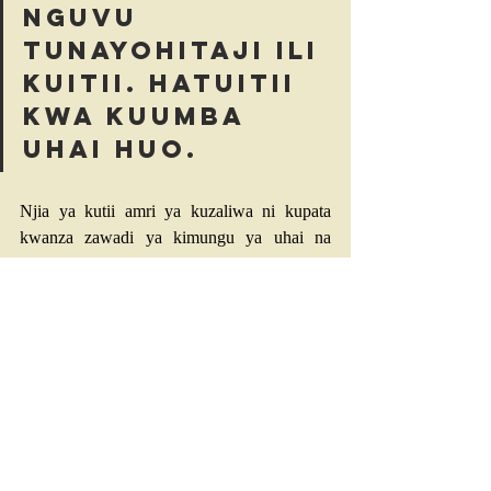
nguvu 
tunayohitaji ili 
kuitii. Hatuitii 
kwa kuumba 
uhai huo.
Njia ya kutii amri ya kuzaliwa ni kupata 
kwanza zawadi ya kimungu ya uhai na 
pumzi, na kisha kufanya kile ambacho watu 
wanaoishi na kupumua hufanya: kumlilia 
Mungu kwa imani na shukrani na upendo. 
Amri ya Mungu inapokuja na uumbaji, 
nguvu za kubadilisha za Roho Mtakatifu, 
huleta uzima. Na tunaamini na kufurahi na 
kutii.
Furaha Thabiti