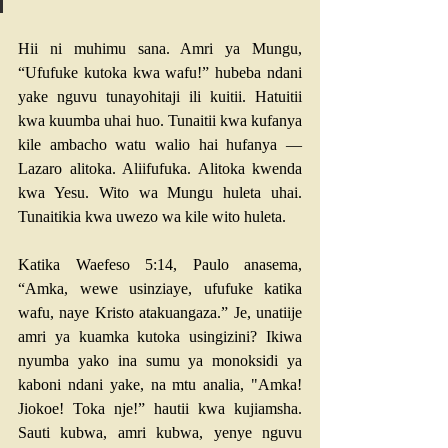
Hii ni muhimu sana. Amri ya Mungu, 
“Ufufuke kutoka kwa wafu!” hubeba ndani 
yake nguvu tunayohitaji ili kuitii. Hatuitii 
kwa kuumba uhai huo. Tunaitii kwa kufanya 
kile ambacho watu walio hai hufanya — 
Lazaro alitoka. Aliifufuka. Alitoka kwenda 
kwa Yesu. Wito wa Mungu huleta uhai. 
Tunaitikia kwa uwezo wa kile wito huleta.
Katika Waefeso 5:14
, Paulo anasema, 
“Amka, wewe usinziaye, ufufuke katika 
wafu, naye Kristo atakuangaza.” Je, unatiije 
amri ya kuamka kutoka usingizini? Ikiwa 
nyumba yako ina sumu ya monoksidi ya 
kaboni ndani yake, na mtu analia, "Amka! 
Jiokoe! Toka nje!” hautii kwa kujiamsha. 
Sauti kubwa, amri kubwa, yenye nguvu 