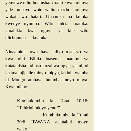
yenyewe ndio huamsha. Unatii kwa kufanya 
yale ambayo watu walio macho hufanya 
wakati wa hatari. Unaamka na kutoka 
kwenye nyumba. Wito huleta kuamka. 
Unaitikia kwa nguvu ya kile wito 
ulichounda — kuamka.
Ninaamini kuwa haya ndiyo maelezo ya 
kwa nini Biblia inasema mambo ya 
kutatanisha kuhusu kuzaliwa upya; yaani, ni 
lazima tujipatie mioyo mipya, lakini kwamba 
ni Mungu ambaye huumba moyo mpya. 
Kwa mfano:
Kumbukumbu la Torati 10:16
: 
“Tahirini mioyo yenu!” 
Kumbukumbu la Torati 
30:6
 “BWANA atautahiri moyo 
wako.”