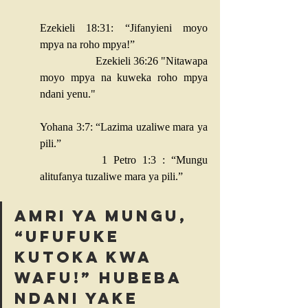
Ezekieli 18:31
: “Jifanyieni moyo 
mpya na roho mpya!”
Ezekieli 36:26
 "Nitawapa 
moyo mpya na kuweka roho mpya 
ndani yenu."
Yohana 3:7
: “Lazima uzaliwe mara ya 
pili.” 
1 Petro 1:3
 : “Mungu 
alitufanya tuzaliwe mara ya pili.”
Amri ya Mungu, 
“Ufufuke 
kutoka kwa 
wafu!” hubeba 
ndani yake 