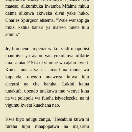
mateso, alikumbuka kwamba Mfalme mkuu 
daima alikuwa akiweka divai yake huko. 
Charles Spurgeon alisema, "Wale wanaopiga 
mbizi katika bahari ya mateso huleta lulu 
adimu."
Je, humpendi mpenzi wako zaidi unapohisi 
maumivu ya ajabu yanayokufanya ufikirie 
una saratani? Sisi ni viumbe wa ajabu kweli. 
Kama tuna afya na amani na muda wa 
kupenda, upendo unaweza kuwa kitu 
chepesi na cha haraka. Lakini kama 
tunakufa, upendo unakuwa mto wenye kina 
na wa polepole wa furaha isiyoelezeka, na ni 
vigumu kwetu kuachana nao.
Kwa hiyo ndugu zangu, “Hesabuni kuwa ni 
furaha tupu mnapopatwa na majaribu 