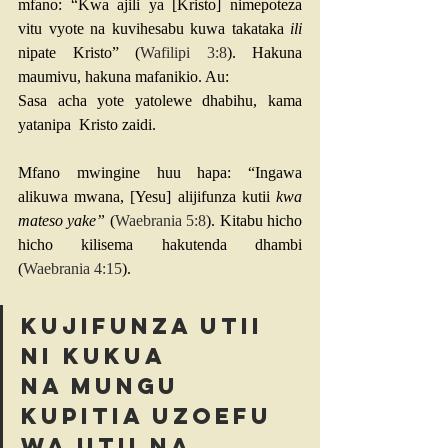
mfano: “Kwa ajili ya [Kristo] nimepoteza 
vitu vyote na kuvihesabu kuwa takataka 
ili
nipate Kristo” (
Wafilipi 3:8
). Hakuna 
maumivu, hakuna mafanikio. Au:
Sasa acha yote yatolewe dhabihu, kama 
yatanipa  Kristo zaidi.
Mfano mwingine huu hapa: “Ingawa 
alikuwa mwana, [Yesu] alijifunza kutii 
kwa 
mateso yake”
 (
Waebrania 5:8
). Kitabu hicho 
hicho kilisema hakutenda dhambi 
(
Waebrania 4:15
).
Kujifunza utii 
ni kukua 
na Mungu 
kupitia uzoefu 
wa utii na 