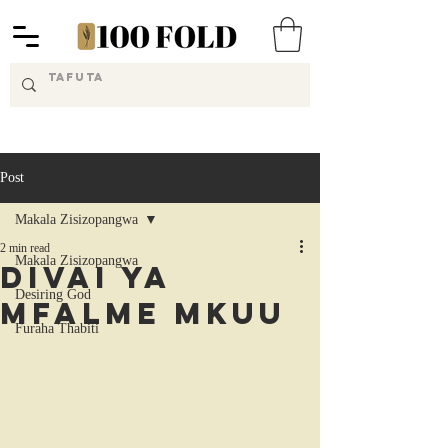
Post
Makala Zisizopangwa
2 min read
Makala Zisizopangwa
Divai ya
Desiring God
Mfalme Mkuu
Furaha Thabiti