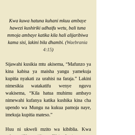
Kwa kuwa hatuna kuhani mkuu ambaye 
hawezi kushiriki udhaifu wetu, bali tuna 
mmoja ambaye katika kila hali alijaribiwa 
kama sisi, lakini bila dhambi. (
Waebrania 
4:15
)
Sijawahi kusikia mtu akisema, “Mafunzo ya 
kina kabisa ya maisha yangu yamekuja 
kupitia nyakati za urahisi na faraja.” Lakini 
nimesikia watakatifu wenye nguvu 
wakisema, “Kila hatua muhimu ambayo 
nimewahi kufanya katika kushika kina cha 
upendo wa Mungu na kukua pamoja naye, 
imekuja kupitia mateso.”
Huu ni ukweli mzito wa kibiblia. Kwa 