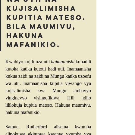
kujisalimisha 
kupitia mateso.
Bila maumivu, 
hakuna 
mafanikio.
Kwahiyo kujifunza utii 
haimaanishi
 kubadili 
kutoka katika kutotii hadi utii. Inamaanisha 
kukua zaidi na zaidi na Mungu katika uzoefu 
wa utii. Inamaanisha kupitia viwango vya 
kujisalimisha kwa Mungu ambavyo 
vinginevyo visingefikiwa. Hili ndilo 
lililokuja kupitia mateso. Hakuna maumivu, 
hakuna mafanikio.
Samuel Rutherford alisema kwamba 
alipokuwa akitupwa kwenye vyumba vya 