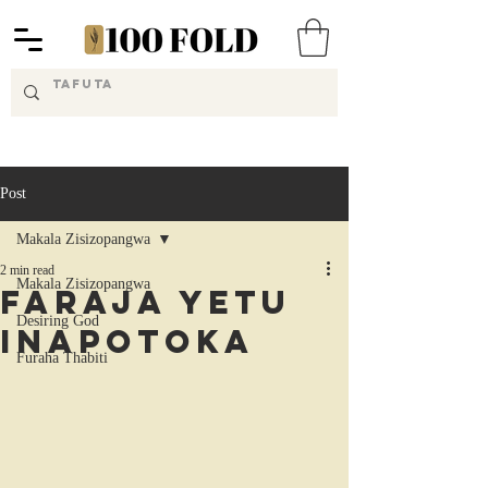
Post
Makala Zisizopangwa
2 min read
Makala Zisizopangwa
Faraja Yetu
Desiring God
Inapotoka
Furaha Thabiti