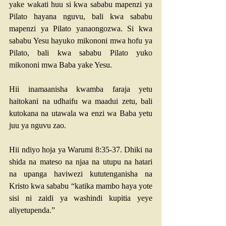
yake wakati huu si kwa sababu mapenzi ya 
Pilato hayana nguvu, bali kwa sababu 
mapenzi ya Pilato yanaongozwa. Si kwa 
sababu Yesu hayuko mikononi mwa hofu ya 
Pilato, bali kwa sababu Pilato yuko 
mikononi mwa Baba yake Yesu.
Hii inamaanisha kwamba faraja yetu 
haitokani na udhaifu wa maadui zetu, bali 
kutokana na utawala wa enzi wa Baba yetu 
juu ya nguvu zao. 
Hii ndiyo hoja ya 
Warumi 8:35-37
. Dhiki na 
shida na mateso na njaa na utupu na hatari 
na upanga haviwezi kututenganisha na 
Kristo kwa sababu “katika mambo haya yote 
sisi ni zaidi ya washindi kupitia yeye 
aliyetupenda.” 