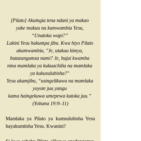
[Pilato] Akaingia tena ndani ya makao 
yake makuu na kumwambia Yesu, 
“Unatoka wapi?” 
Lakini Yesu hakumpa jibu. Kwa hiyo Pilato 
akamwambia, "Je, utakaa kimya, 
hutazungumza nami? Je, hujui kwamba 
nina mamlaka ya kukuachilia na mamlaka 
ya kukusulubisha?" 
Yesu akamjibu, “usingelikuwa na mamlaka 
yoyote juu yangu 
kama haingekuwa umepewa kutoka juu.” 
(
Yohana 19:9–11
)
Mamlaka ya Pilato ya kumsulubisha Yesu 
hayakumtisha Yesu. Kwanini?