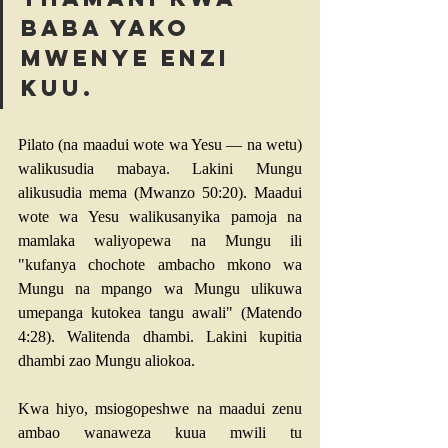
Baba yako 
mwenye enzi 
kuu. 
Pilato (na maadui wote wa Yesu — na wetu) 
walikusudia mabaya. Lakini Mungu 
alikusudia mema (
Mwanzo 50:20
). Maadui 
wote wa Yesu walikusanyika pamoja na 
mamlaka waliyopewa na Mungu ili 
"kufanya chochote ambacho mkono wa 
Mungu na mpango wa Mungu ulikuwa 
umepanga kutokea tangu awali" (
Matendo 
4:28
). Walitenda dhambi. Lakini kupitia 
dhambi zao Mungu aliokoa.
Kwa hiyo, msiogopeshwe na maadui zenu 
ambao wanaweza kuua mwili tu 