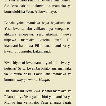
Si kwa sababu Pilato alikuwa anadanganya. 
Sio kwa sababu hakuwa na mamlaka ya 
kumsulubisha Yesu. Alikuwa nayo. 
Badala yake, mamlaka haya hayakumtisha 
Yesu kwa sababu yalikuwa ya kutegemea, 
alikuwa amepewa. Yesu alisema, “wewe 
ulipewa mamlaka kutoka juu.” Hii 
inamaanisha kuwa Pilato ana mamlaka ya 
kweli. Si pungufu. Lakini zaidi.
Kwa hiyo, ni kwa namna gani hii isiwe ya 
kutisha? Si tu kwamba Pilato ana mamlaka 
ya kumuua Yesu. Lakini ana mamlaka ya 
kumuua 
aliyopewa na Mungu
.
Hii haimtishi Yesu kwa sababu mamlaka ya 
Pilato juu ya Yesu yako chini ya mamlaka ya 
Mungu juu ya Pilato. Yesu anapata faraja 