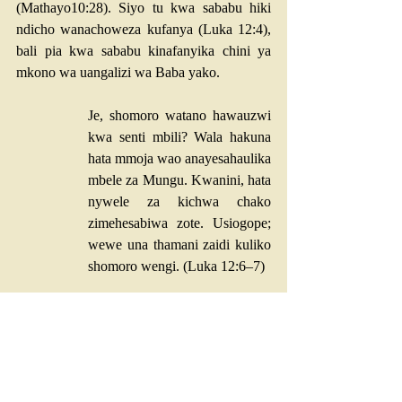
(
Mathayo10:28
). Siyo tu kwa sababu hiki 
ndicho wanachoweza kufanya (
Luka 12:4
), 
bali pia kwa sababu kinafanyika chini ya 
mkono wa uangalizi wa Baba yako.
Je, shomoro watano hawauzwi 
kwa senti mbili? Wala hakuna 
hata mmoja wao anayesahaulika 
mbele za Mungu. Kwanini, hata 
nywele za kichwa chako 
zimehesabiwa zote. Usiogope; 
wewe una thamani zaidi kuliko 
shomoro wengi. (
Luka 12:6–7
)
Pilato ana mamlaka. Herode ana mamlaka. 
Wanajeshi wana mamlaka. Shetani ana 
mamlaka. Lakini hakuna aliye na mamlaka 
huru, ya kujitegemea. Mamlaka yao yote 
yanatokana na chanzo kingine. Yote yanatii 