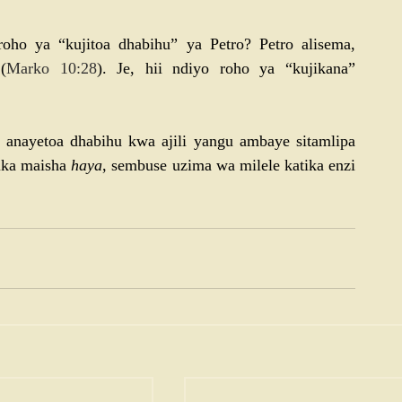
ho ya “kujitoa dhabihu” ya Petro? Petro alisema, 
(
Marko 10:28
). Je, hii ndiyo roho ya “kujikana” 
anayetoa dhabihu kwa ajili yangu ambaye sitamlipa 
ika maisha 
haya
, sembuse uzima wa milele katika enzi 