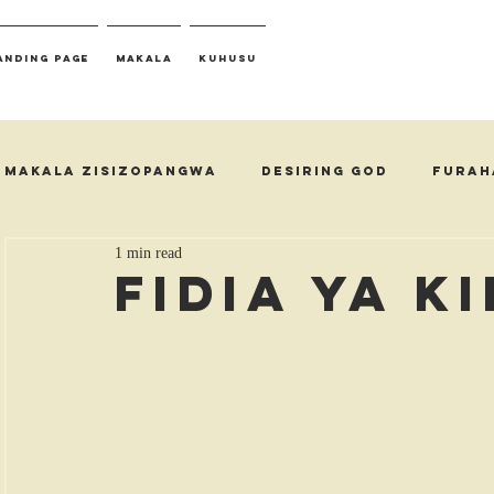
anding Page
Makala
Kuhusu
Makala Zisizopangwa
Desiring God
Furah
1 min read
Fidia ya K