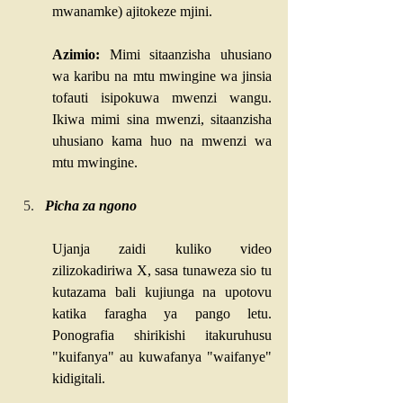
mwanamke) ajitokeze mjini.
Azimio:
 Mimi sitaanzisha uhusiano 
wa karibu na mtu mwingine wa jinsia 
tofauti isipokuwa mwenzi wangu. 
Ikiwa mimi sina mwenzi, sitaanzisha 
uhusiano kama huo na mwenzi wa 
mtu mwingine.
Picha za ngono
Ujanja zaidi kuliko video 
zilizokadiriwa X, sasa tunaweza sio tu 
kutazama bali kujiunga na upotovu 
katika faragha ya pango letu. 
Ponografia shirikishi itakuruhusu 
"kuifanya" au kuwafanya "waifanye" 
kidigitali.