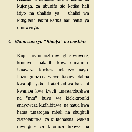
kujenga, za ubunifu sio katika hali 
isiyo na uhalisia ya " uhalisi wa 
kidigitali" lakini katika hali halisi ya 
ulimwengu.
Mahusiano ya "Binafsi" na mashine
Kupita uvumbuzi mwingine wowote, 
kompyuta inakaribia kuwa kama mtu. 
Unaweza kucheza michezo nayo. 
Itazungumza na wewe. Itakuwa daima 
kwa ajili yako. Hatari kubwa hapa ni 
kwamba kwa kweli tunastareheshwa 
na "mtu" huyu wa kielektroniki 
anayeweza kudhibitiwa, na hatua kwa 
hatua tunasogea mbali na shughuli 
zisizotabirika, za kufadhaisha, wakati 
mwingine za kuumiza tukiwa na 