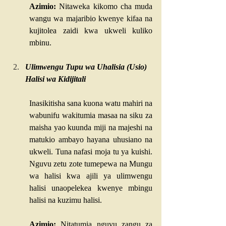
Azimio:
 Nitaweka kikomo cha muda 
wangu wa majaribio kwenye kifaa na 
kujitolea zaidi kwa ukweli kuliko 
mbinu.
Ulimwengu Tupu wa Uhalisia (Usio) 
Halisi wa Kidijitali
Inasikitisha sana kuona watu mahiri na 
wabunifu wakitumia masaa na siku za 
maisha yao kuunda miji na majeshi na 
matukio ambayo hayana uhusiano na 
ukweli. Tuna nafasi moja tu ya kuishi. 
Nguvu zetu zote tumepewa na Mungu 
wa halisi kwa ajili ya ulimwengu 
halisi unaopelekea kwenye mbingu 
halisi na kuzimu halisi.
Azimio:
 Nitatumia nguvu zangu za 