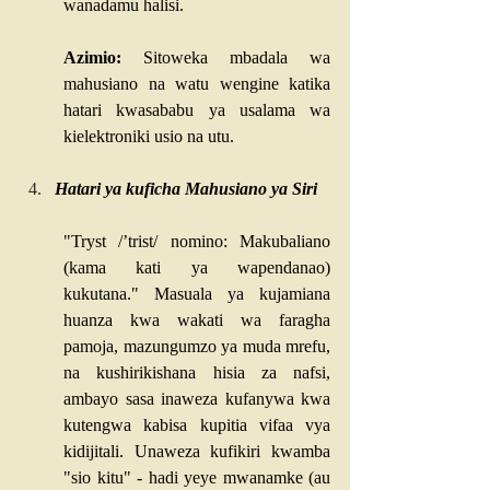
wanadamu halisi.
Azimio:
 Sitoweka mbadala wa 
mahusiano na watu wengine katika 
hatari kwasababu ya usalama wa 
kielektroniki usio na utu.
Hatari ya kuficha Mahusiano ya Siri
"Tryst /’trist/ nomino: Makubaliano 
(kama kati ya wapendanao) 
kukutana." Masuala ya kujamiana 
huanza kwa wakati wa faragha 
pamoja, mazungumzo ya muda mrefu, 
na kushirikishana hisia za nafsi, 
ambayo sasa inaweza kufanywa kwa 
kutengwa kabisa kupitia vifaa vya 
kidijitali. Unaweza kufikiri kwamba 
"sio kitu" - hadi yeye mwanamke (au 