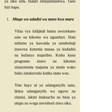
ya siku zetu. Hatari zimejumuishwa. Tano 
hizi hapa.
Mtego wa udadisi wa mara kwa mara
Vifaa vya kidijitali hutoa uwezekano 
usio na kikomo wa ugunduzi. Hata 
mifumo ya kawaida ya uendeshaji 
inaweza kutumia masaa ya kudadisi 
na kufanya majaribio. Kisha kuna 
programu zisizo na kikomo 
zinazotumia majuma ya muda wako 
huku zinakuvutia katika utata wao.
Yote haya ni ya udanganyifu sana, 
ikitoa udanganyifu wa nguvu na 
ufanisi, lakini inakuacha na hisia ya 
utupu na woga mwishoni mwa siku.