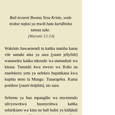
Bali mvaeni Bwana Yesu Kristo, wala 
msitoe nafasi ya mwili hata kuridhisha 
tamaa zake. 
(
Warumi 13:14
)
Wakristo hawaenendi tu katika maisha kama 
vile samaki aina ya saza [
yaani
 jellyfish] 
wanaoelea katika mkondo wa utamaduni wa 
kisasa. Tunaishi kwa uwezo wa Roho na 
maelekezo yetu ya uelekeo hupatikana kwa 
kupitia neno la Mungu. Tunaogelea. Kama 
pomboo [
yaani
 dolphin], sio saza. 
Sehemu ya huo mpangilio wa mwenendo 
ulivyowekwa huonyeshwa katika 
ushirikiano wa kina na hali halisi ya kidijitali 