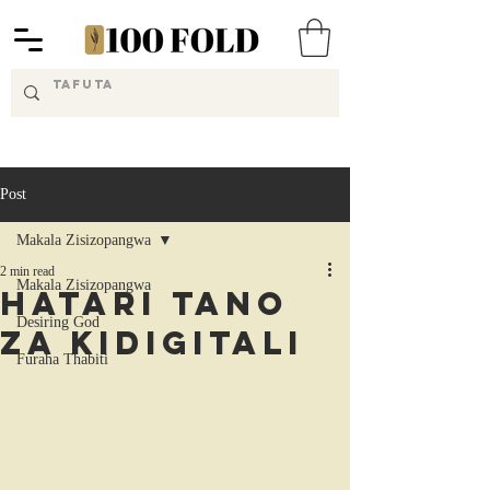
Post
Makala Zisizopangwa
2 min read
Makala Zisizopangwa
Hatari Tano
Desiring God
za Kidigitali
Furaha Thabiti