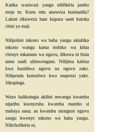
Katika wasiwasi yangu nilifikiria jambo 
moja tu: Kuna mtu anaweza kunisaidia? 
Lakini sikuweza hata kupaza sauti kutoka 
chini ya maji. 
Nilipohisi mkono wa baba yangu ukishika 
mkono wangu kama mshiko wa kifaa 
chenye mkamato wa nguvu, ilikuwa ni hisia 
tamu zaidi ulimwenguni. Nilijitoa kabisa 
kwa kuzidiwa nguvu na nguvu zake. 
Nilipenda kuinuliwa kwa mapenzi yake. 
Sikupinga.
Wazo halikuingia akilini mwangu kwamba 
nijaribu kuonyesha kwamba mambo si 
mabaya sana; au kwamba niongeze nguvu 
zangu kwenye mkono wa baba yangu. 
Nilichofikiria ni, 