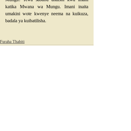
katika Mwana wa Mungu. Imani inaita 
umakini wote kwenye neema na kuikuza, 
badala ya kuibatilisha.
Furaha Thabiti
Recent Posts
See All