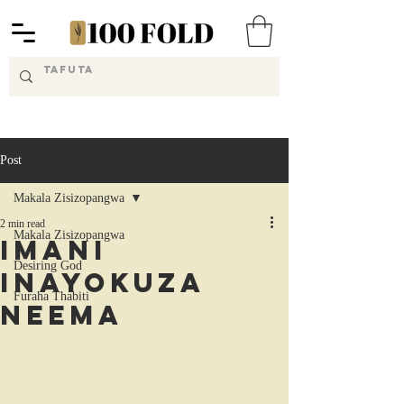
Post
Makala Zisizopangwa
2 min read
Makala Zisizopangwa
Imani
Desiring God
Inayokuza
Furaha Thabiti
Neema