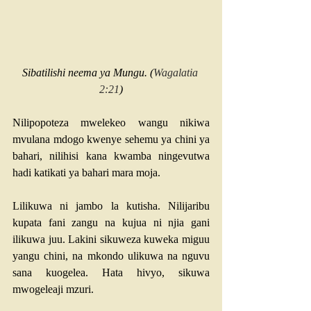
Sibatilishi neema ya Mungu. (
Wagalatia 
2:21
)
Nilipopoteza mwelekeo wangu nikiwa 
mvulana mdogo kwenye sehemu ya chini ya 
bahari, nilihisi kana kwamba ningevutwa 
hadi katikati ya bahari mara moja. 
Lilikuwa ni jambo la kutisha. Nilijaribu 
kupata fani zangu na kujua ni njia gani 
ilikuwa juu. Lakini sikuweza kuweka miguu 
yangu chini, na mkondo ulikuwa na nguvu 
sana kuogelea. Hata hivyo, sikuwa 
mwogeleaji mzuri. 