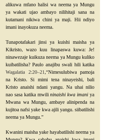
alikuwa mfano halisi wa neema ya Mungu 
ya wakati ujao ambayo nilihitaji sana na 
kutamani nikiwa chini ya maji. Hii ndiyo 
imani inayokuza neema. 
Tunapotafakari jinsi ya kuishi maisha ya 
Kikristo, wazo kuu linapaswa kuwa: Je! 
ninawezaje kuikuza neema ya Mungu kuliko 
kuibatilisha? Paulo anajibu swali hili katika 
Wagalatia 2:20–21
,“Nimesulubiwa pamoja 
na Kristo. Si mimi tena ninayeishi, bali 
Kristo anaishi ndani yangu. Na uhai nilio 
nao sasa katika mwili 
ninaishi kwa imani
 ya 
Mwana wa Mungu, ambaye alinipenda na 
kujitoa nafsi yake kwa ajili yangu. siibatilishi 
neema ya Mungu.” 
Kwanini maisha yake hayabatilishi neema ya 
Mungu? Kwa sababu anaishi kwa imani 