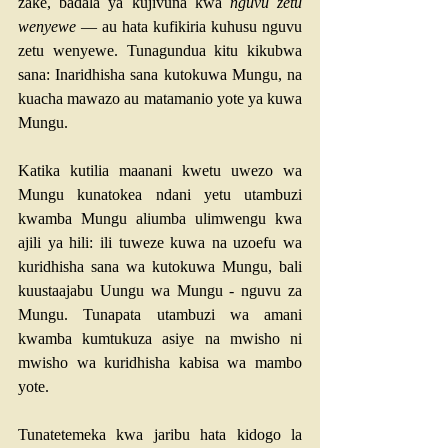
zake, badala ya kujivuna kwa 
nguvu zetu 
wenyewe
 — au hata kufikiria kuhusu nguvu 
zetu wenyewe. Tunagundua kitu kikubwa 
sana: Inaridhisha sana kutokuwa Mungu, na 
kuacha mawazo au matamanio yote ya kuwa 
Mungu.
Katika kutilia maanani kwetu uwezo wa 
Mungu kunatokea ndani yetu utambuzi 
kwamba Mungu aliumba ulimwengu kwa 
ajili ya hili: ili tuweze kuwa na uzoefu wa 
kuridhisha sana wa kutokuwa Mungu, bali 
kuustaajabu Uungu wa Mungu - nguvu za 
Mungu. Tunapata utambuzi wa amani 
kwamba kumtukuza asiye na mwisho ni 
mwisho wa kuridhisha kabisa wa mambo 
yote.
Tunatetemeka kwa jaribu hata kidogo la 