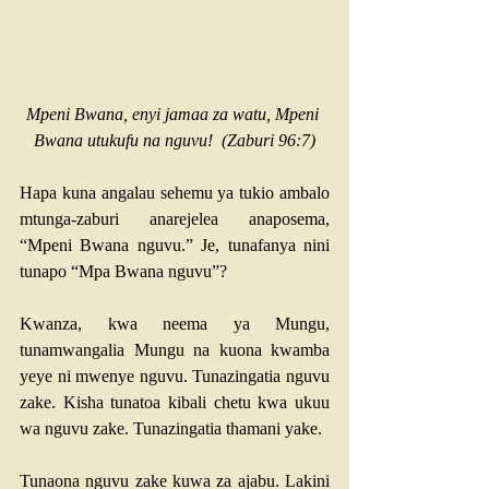
Mpeni Bwana, enyi jamaa za watu, Mpeni 
Bwana utukufu na nguvu!  (
Zaburi 96:7
)
Hapa kuna angalau sehemu ya tukio ambalo 
mtunga-zaburi anarejelea anaposema, 
“Mpeni Bwana nguvu.” Je, tunafanya nini 
tunapo “Mpa Bwana nguvu”?
Kwanza, kwa neema ya Mungu, 
tunamwangalia Mungu na kuona kwamba 
yeye ni mwenye nguvu. Tunazingatia nguvu 
zake. Kisha tunatoa kibali chetu kwa ukuu 
wa nguvu zake. Tunazingatia thamani yake.
Tunaona nguvu zake kuwa za ajabu. Lakini 