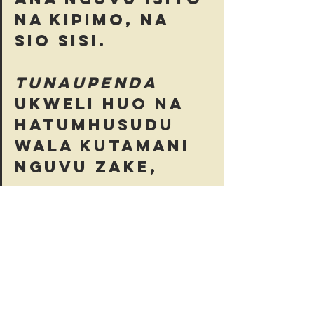
na kipimo, na 
sio sisi. 
Tunaupenda
ukweli huo na 
hatumhusudu 
wala kutamani 
nguvu zake, 
bali 
tunafurahia 
kwamba nguvu 
zote ni zake,
sio zetu.