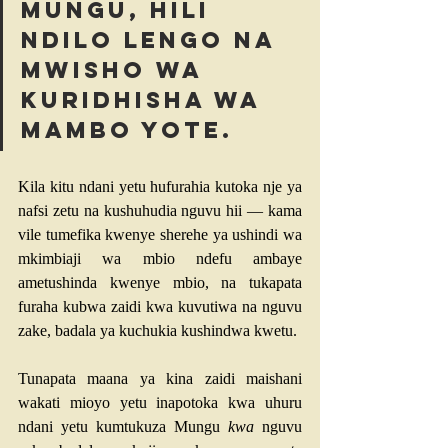
Mungu, hili 
ndilo lengo na 
mwisho wa 
kuridhisha wa 
mambo yote.
Kila kitu ndani yetu hufurahia kutoka nje ya 
nafsi zetu na kushuhudia nguvu hii — kama 
vile tumefika kwenye sherehe ya ushindi wa 
mkimbiaji wa mbio ndefu ambaye 
ametushinda kwenye mbio, na tukapata 
furaha kubwa zaidi kwa kuvutiwa na nguvu 
zake, badala ya kuchukia kushindwa kwetu.
Tunapata maana ya kina zaidi maishani 
wakati mioyo yetu inapotoka kwa uhuru 
ndani yetu kumtukuza Mungu
 kwa 
nguvu 