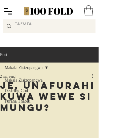
Post
Makala Zisizopangwa
2 min read
Makala Zisizopangwa
Je, Unafurahi
Desiring God
Kuwa Wewe Si
Furaha Thabiti
Mungu?