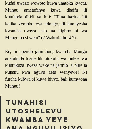
kudai uwezo wowote kuwa unatoka kwetu. 
Mungu ametufanya kuwa dhaifu ili 
kutulinda dhidi ya hili: “Tuna hazina hii 
katika vyombo vya udongo, ili kuonyesha 
kwamba uweza usio na kipimo ni wa 
Mungu na si wetu” (
2 Wakorintho 4:7
).
Ee, ni upendo gani huu, kwamba Mungu 
anatulinda tusibadili utukufu wa milele wa 
kuutukuza uweza wake na jaribio la bure la 
kujisifu kwa nguvu zetu wenyewe! Ni 
furaha kubwa si kuwa hivyo, bali kumwona 
Mungu!
Tunahisi 
utoshelevu 
kwamba yeye 
ana nguvu isiyo 