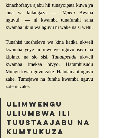
kinachofanya ajabu hii tunayoipata kuwa ya 
aina ya kutangaza — "
Mpeni
 Bwana 
nguvu!" — ni kwamba tunafurahi sana 
kwamba ukuu wa nguvu ni wake na si wetu.
Tunahisi utoshelevu wa kina katika ukweli 
kwamba yeye ni mwenye nguvu isiyo na 
kipimo, na sio sisi. 
Tunaupenda
 ukweli 
kwamba imekaa hivyo. Hatumhusudu 
Mungu kwa nguvu zake. Hatutamani nguvu 
zake. Tumejawa na furaha kwamba nguvu 
zote ni zake.
Ulimwengu 
uliumbwa ili 
tuustaajabu na 
kumtukuza 