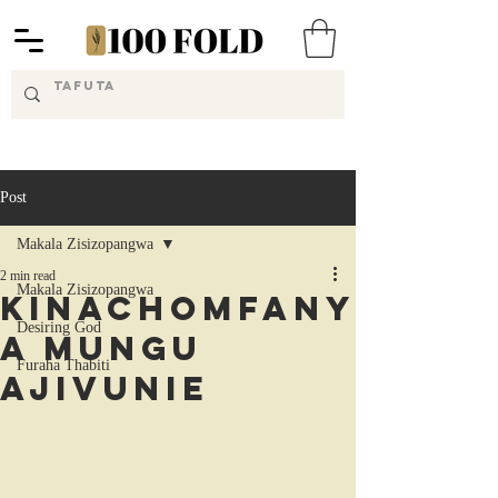
Post
Makala Zisizopangwa
2 min read
Makala Zisizopangwa
Kinachomfany
Desiring God
a Mungu
Furaha Thabiti
Ajivunie