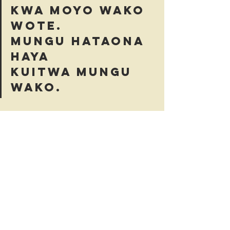
kwa moyo wako 
wote. 
Mungu hataona 
haya 
kuitwa Mungu 
wako.
Furaha Thabiti
Recent Posts
See All