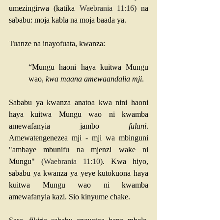
umezingirwa (katika 
Waebrania 11:16
) na 
sababu: moja kabla na moja baada ya.
Tuanze na inayofuata, kwanza: 
“Mungu haoni haya kuitwa Mungu 
wao, 
kwa maana amewaandalia mji
. 
Sababu ya kwanza anatoa kwa nini haoni 
haya kuitwa Mungu wao ni kwamba 
amewafanyia jambo 
fulani
. 
Amewatengenezea mji - mji wa mbinguni 
"ambaye mbunifu na mjenzi wake ni 
Mungu" (
Waebrania 11:10
). Kwa hiyo, 
sababu ya kwanza ya yeye kutokuona haya 
kuitwa Mungu wao ni kwamba 
amewafanyia kazi. Sio kinyume chake.