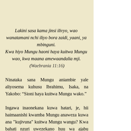
Lakini sasa kama jinsi ilivyo, wao 
wanatamani nchi iliyo bora zaidi, yaani, ya 
mbinguni. 
Kwa hiyo Mungu haoni haya kuitwa Mungu 
wao, kwa maana amewaandalia mji. 
(
Waebrania 11:16
)
Ninataka sana Mungu aniambie yale 
aliyosema kuhusu Ibrahimu, Isaka, na 
Yakobo: “Sioni haya kuitwa Mungu wako.”
Ingawa inaonekana kuwa hatari, je, hii 
haimaanishi kwamba Mungu anaweza kuwa 
ana "kujivuna" kuitwa Mungu wangu? Kwa 
bahati nzuri uwezekano huu wa ajabu 