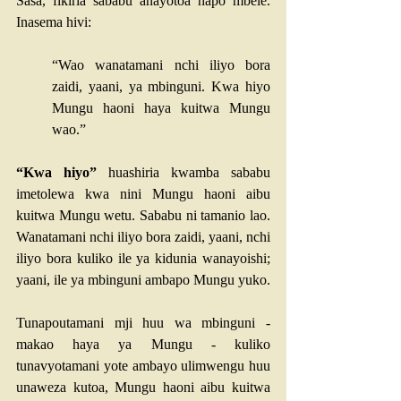
Sasa, fikiria sababu anayotoa hapo mbele. 
Inasema hivi: 
“Wao wanatamani nchi iliyo bora 
zaidi, yaani, ya mbinguni. Kwa hiyo 
Mungu haoni haya kuitwa Mungu 
wao.” 
“Kwa hiyo”
 huashiria kwamba sababu 
imetolewa kwa nini Mungu haoni aibu 
kuitwa Mungu wetu. Sababu ni tamanio lao. 
Wanatamani nchi iliyo bora zaidi, yaani, nchi 
iliyo bora kuliko ile ya kidunia wanayoishi; 
yaani, ile ya mbinguni ambapo Mungu yuko.
Tunapoutamani mji huu wa mbinguni - 
makao haya ya Mungu - kuliko 
tunavyotamani yote ambayo ulimwengu huu 
unaweza kutoa, Mungu haoni aibu kuitwa 