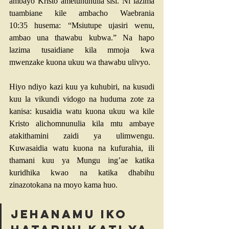
ambayo Kristo ametununulia sisi. Ni lazima 
tuambiane kile ambacho 
Waebrania 
10:35
 husema: “Msiutupe ujasiri wenu, 
ambao una thawabu kubwa.” Na hapo 
lazima tusaidiane kila mmoja kwa 
mwenzake kuona ukuu wa thawabu ulivyo.
Hiyo ndiyo kazi kuu ya kuhubiri, na kusudi 
kuu la vikundi vidogo na huduma zote za 
kanisa: kusaidia watu kuona ukuu wa kile 
Kristo alichomnunulia kila mtu ambaye 
atakithamini zaidi ya ulimwengu. 
Kuwasaidia watu kuona na kufurahia, ili 
thamani kuu ya Mungu ing’ae katika 
kuridhika kwao na katika dhabihu 
zinazotokana na moyo kama huo.
Jehanamu iko 