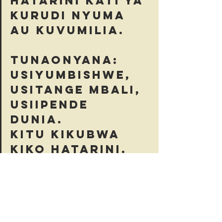
hatarini kati ya 
kurudi nyuma 
au kuvumilia.
Tunaonyana: 
Usiyumbishwe, 
usitange mbali, 
usiipende 
dunia. 
Kitu kikubwa 
kiko hatarini.
Furaha Thabiti