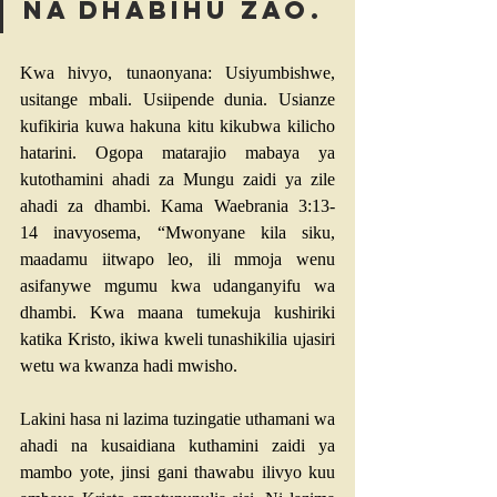
na dhabihu zao.
Kwa hivyo, tunaonyana: Usiyumbishwe, 
usitange mbali. Usiipende dunia. Usianze 
kufikiria kuwa hakuna kitu kikubwa kilicho 
hatarini. Ogopa matarajio mabaya ya 
kutothamini ahadi za Mungu zaidi ya zile 
ahadi za dhambi. Kama 
Waebrania 3:13-
14
 inavyosema, “Mwonyane kila siku, 
maadamu iitwapo leo, ili mmoja wenu 
asifanywe mgumu kwa udanganyifu wa 
dhambi. Kwa maana tumekuja kushiriki 
katika Kristo, ikiwa kweli tunashikilia ujasiri 
wetu wa kwanza hadi mwisho.
Lakini hasa ni lazima tuzingatie uthamani wa 
ahadi na kusaidiana kuthamini zaidi ya 
mambo yote, jinsi gani thawabu ilivyo kuu 