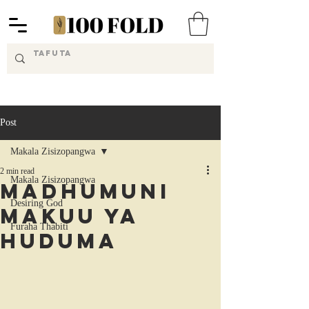
Post
Makala Zisizopangwa
2 min read
Makala Zisizopangwa
Madhumuni
Desiring God
Makuu ya
Furaha Thabiti
Huduma