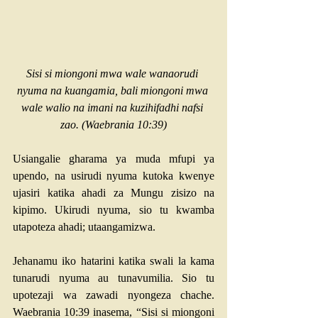
Sisi si miongoni mwa wale wanaorudi 
nyuma na kuangamia, bali miongoni mwa 
wale walio na imani na kuzihifadhi nafsi 
zao. (
Waebrania 10:39
)
Usiangalie gharama ya muda mfupi ya 
upendo, na usirudi nyuma kutoka kwenye 
ujasiri katika ahadi za Mungu zisizo na 
kipimo. Ukirudi nyuma, sio tu kwamba 
utapoteza ahadi; utaangamizwa. 
Jehanamu iko hatarini katika swali la kama 
tunarudi nyuma au tunavumilia. Sio tu 
upotezaji wa zawadi nyongeza chache. 
Waebrania 10:
39 inasema, “Sisi si miongoni 