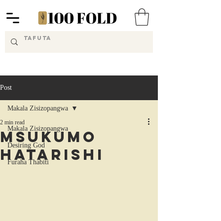
Post
Makala Zisizopangwa
2 min read
Makala Zisizopangwa
Msukumo
Desiring God
Hatarishi
Furaha Thabiti