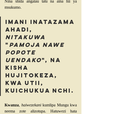
Nina shida angalau tatu na aina hii ya 
msukumo.
Imani inatazama 
ahadi, 
nitakuwa
"
pamoja nawe 
popote 
uendako
", na 
kisha 
hujitokeza, 
kwa utii, 
kuichukua nchi.
Kwanza
, 
haiwezekani
 kumlipa Mungu kwa 
neema zote alizotupa. Hatuwezi hata 