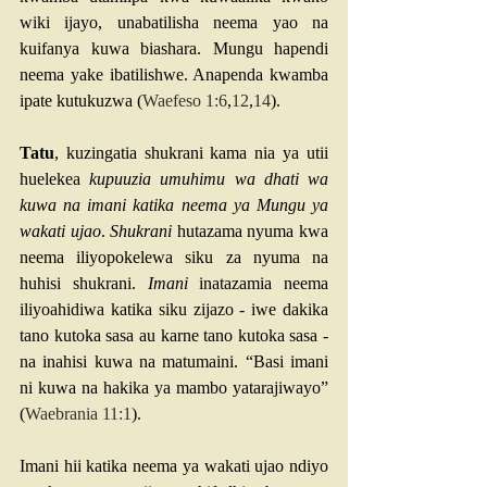
wiki ijayo, unabatilisha neema yao na 
kuifanya kuwa biashara. Mungu hapendi 
neema yake ibatilishwe. Anapenda kwamba 
ipate kutukuzwa (
Waefeso 1:6
,
12
,
14
).
Tatu
, kuzingatia shukrani kama nia ya utii 
huelekea 
kupuuzia umuhimu wa dhati wa 
kuwa na imani katika neema ya Mungu ya 
wakati ujao
. 
Shukrani
 hutazama nyuma kwa 
neema iliyopokelewa siku za nyuma na 
huhisi shukrani. 
Imani
 inatazamia neema 
iliyoahidiwa katika siku zijazo - iwe dakika 
tano kutoka sasa au karne tano kutoka sasa - 
na inahisi kuwa na matumaini. “Basi imani 
ni kuwa na hakika ya mambo yatarajiwayo” 
(
Waebrania 11:1
).
Imani hii katika neema ya wakati ujao ndiyo 