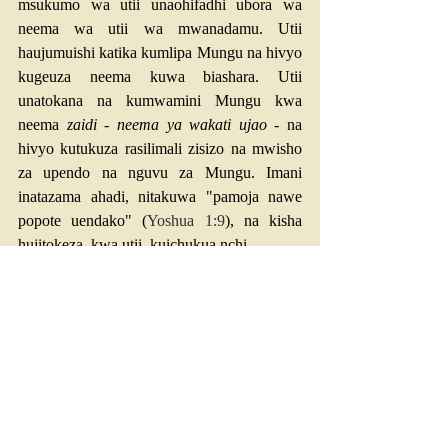
msukumo wa utii unaohifadhi ubora wa 
neema wa utii wa mwanadamu. Utii 
haujumuishi katika kumlipa Mungu na hivyo 
kugeuza neema kuwa biashara. Utii 
unatokana na kumwamini Mungu kwa 
neema 
zaidi
 - 
neema ya wakati ujao
 - na 
hivyo kutukuza rasilimali zisizo na mwisho 
za upendo na nguvu za Mungu. Imani 
inatazama ahadi, nitakuwa "pamoja nawe 
popote uendako" (
Yoshua 1:9
), na kisha 
hujitokeza, kwa utii, kuichukua nchi.
Furaha Thabiti
Recent Posts
See All