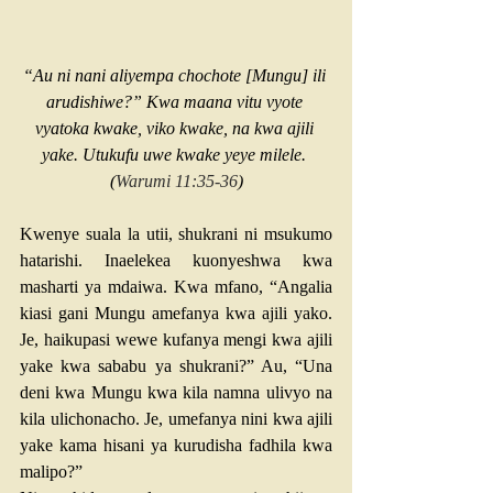
“Au ni nani aliyempa chochote [Mungu] ili 
arudishiwe?” Kwa maana vitu vyote 
vyatoka kwake, viko kwake, na kwa ajili 
yake. Utukufu uwe kwake yeye milele. 
(
Warumi 11:35-36
)
Kwenye suala la utii, shukrani ni msukumo 
hatarishi. Inaelekea kuonyeshwa kwa 
masharti ya mdaiwa. Kwa mfano, “Angalia 
kiasi gani Mungu amefanya kwa ajili yako. 
Je, haikupasi wewe kufanya mengi kwa ajili 
yake kwa sababu ya shukrani?” Au, “Una 
deni kwa Mungu kwa kila namna ulivyo na 
kila ulichonacho. Je, umefanya nini kwa ajili 
yake kama hisani ya kurudisha fadhila kwa 
malipo?”