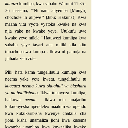
kuanza
 kumlipa, kwa sababu 
Warumi 11:35–
36
 inasema, “'Ni nani aliyempa [Mungu] 
chochote ili alipwe?' [Jibu: Hakuna!] Kwa 
maana vitu vyote vyatoka kwake na kwa 
njia yake na kwake yeye. Utukufu uwe 
kwake yeye milele.” Hatuwezi kumlipa kwa 
sababu yeye tayari ana miliki kila kitu 
tunachopaswa kumpa - ikiwa ni pamoja na 
jitihada zetu zote.
Pili
, hata kama tungelifaulu kumlipa kwa 
neema yake yote kwetu, tungelifaulu tu 
kugeuza neema kuwa shughuli ya biashara 
ya mabadilishano
. Ikiwa tunaweza kumlipa, 
haikuwa 
neema
  Ikiwa mtu anajaribu 
kukuonyesha upendeleo maalum wa upendo 
kwa kukukaribisha kwenye chakula cha 
jioni, kisha unamaliza jioni kwa kusema 
kwamba utamlipa kwa kuwaalika kwako 