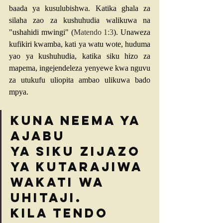
baada ya kusulubishwa. Katika ghala za 
silaha zao za kushuhudia walikuwa na 
"ushahidi mwingi" (
Matendo 1:3
). Unaweza 
kufikiri kwamba, kati ya watu wote, huduma 
yao ya kushuhudia, katika siku hizo za 
mapema, ingejendeleza yenyewe kwa nguvu 
za utukufu uliopita ambao ulikuwa bado 
mpya.
Kuna neema ya 
ajabu 
Ya siku zijazo 
ya kutarajiwa 
wakati wa 
uhitaji. 
Kila tendo 