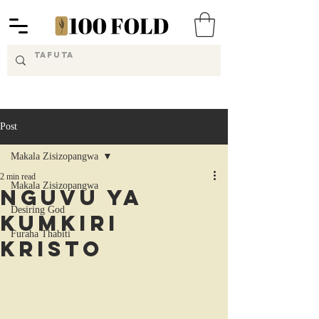
Post
Makala Zisizopangwa
2 min read
Makala Zisizopangwa
Nguvu ya
Desiring God
Kumkiri
Furaha Thabiti
Kristo