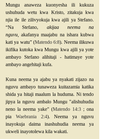
Mungu anaweza kuonyesha ili kukuza 
ushuhuda wetu kwa Kristo, zitakuja kwa 
njia ile ile zilivyokuja kwa ajili ya Stefano. 
“Na Stefano, 
akijaa neema na 
nguvu,
 akafanya maajabu na ishara kubwa 
kati ya watu” (
Matendo 6:8
). Neema ilikuwa 
ikifika kutoka kwa Mungu kwa ajili ya yote 
ambayo Stefano alihitaji - hatimaye yote 
ambayo angehitaji kufa.
Kuna neema ya ajabu ya nyakati zijazo na 
nguvu ambayo tunaweza kuitazamia katika 
shida ya hitaji maalum la huduma. Ni tendo 
jipya la nguvu ambalo Mungu "alishuhudia 
neno la neema yake" (
Matendo 14:3
 ; ona 
pia 
Waebrania 2:4
). Neema ya nguvu 
inayokuja daima inashuhudia neema ya 
ukweli inayotolewa kila wakati.