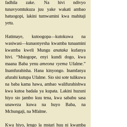
fadhila zake. Na hivi ndivyo 
tunavyomtukuza juu yake wakati ambao 
hatuogopi, lakini tumwamini kwa mahitaji 
yetu.
Hatimaye, kutoogopa—kutokuwa na 
wasiwasi—kunaonyesha kwamba tunaamini 
kwamba kweli Mungu 
anataka
 kufanya 
hivi. “Msiogope, enyi kundi dogo, kwa 
maana Baba yenu 
ameona vyema
 Ufalme.” 
Inamfurahisha. Hana kinyongo. Inamfanya 
afurahi kutupa Ufalme. Sio sisi sote tulikuwa 
na baba kama hawa, ambao walifurahishwa 
kwa kutoa badala ya kupata. Lakini huzuni 
hiyo sio jambo kuu tena, kwa sababu sasa 
unaweza kuwa na huyo Baba, na 
Mchungaji, na Mfalme.
Kwa hiyo, lengo la mstari huu ni kwamba 