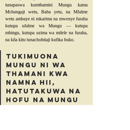
tunapaswa kumthamini Mungu kama 
Mchungaji wetu, Baba yetu, na Mfalme 
wetu ambaye ni mkarimu na mwenye furaha 
kutupa ufalme wa Mungu — kutupa 
mbingu, kutupa uzima wa milele na furaha, 
na kila kitu tunachohitaji kufika huko.
Tukimuona 
Mungu ni wa 
thamani kwa 
namna hii, 
hatutakuwa na 
hofu na Mungu 
ataabudiwa.
Furaha Thabiti