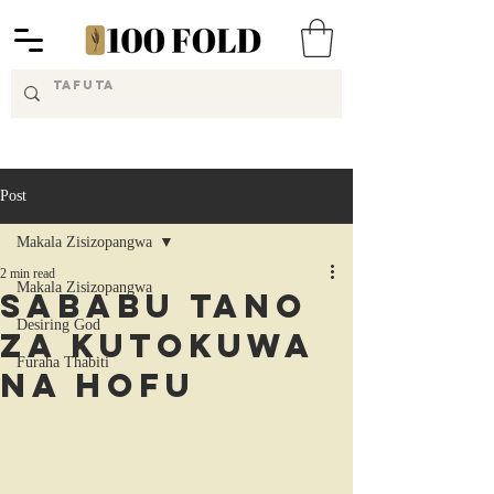
Post
Makala Zisizopangwa
2 min read
Makala Zisizopangwa
Sababu Tano
Desiring God
za Kutokuwa
Furaha Thabiti
na hofu