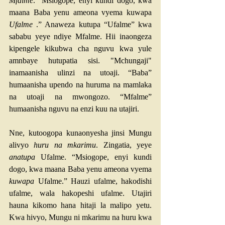
Mfalme
. “Msiogope, enyi kundi dogo, kwa 
maana Baba yenu ameona vyema kuwapa 
Ufalme
 .” Anaweza kutupa “Ufalme” kwa 
sababu yeye ndiye Mfalme. Hii inaongeza 
kipengele kikubwa cha nguvu kwa yule 
amnbaye hutupatia sisi. "Mchungaji" 
inamaanisha ulinzi na utoaji. “Baba” 
humaanisha upendo na huruma na mamlaka 
na utoaji na mwongozo. “Mfalme” 
humaanisha nguvu na enzi kuu na utajiri.
Nne, kutoogopa kunaonyesha jinsi Mungu 
alivyo 
huru na mkarimu
. Zingatia, yeye 
anatupa
 Ufalme. “Msiogope, enyi kundi 
dogo, kwa maana Baba yenu ameona vyema 
kuwapa
 Ufalme.” Hauzi ufalme, hakodishi 
ufalme, wala hakopeshi ufalme. Utajiri 
hauna kikomo hana hitaji la malipo yetu. 
Kwa hivyo, Mungu ni mkarimu na huru kwa 