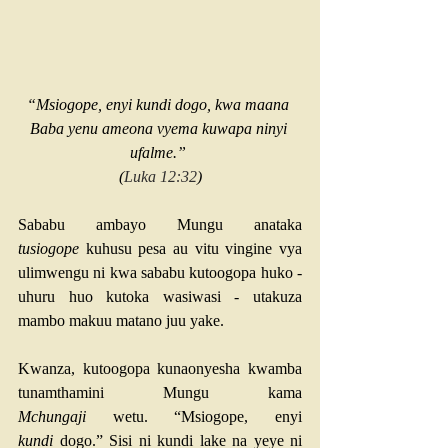
“Msiogope, enyi kundi dogo, kwa maana 
Baba yenu ameona vyema kuwapa ninyi 
ufalme.” 
(
Luka 12:32
)
Sababu ambayo Mungu anataka 
tusiogope
 kuhusu pesa au vitu vingine vya 
ulimwengu ni kwa sababu kutoogopa huko - 
uhuru huo kutoka wasiwasi - utakuza 
mambo makuu matano juu yake.
Kwanza, kutoogopa kunaonyesha kwamba 
tunamthamini Mungu kama 
Mchungaji
 wetu. “Msiogope, enyi 
kundi
 dogo.” Sisi ni kundi lake na yeye ni 