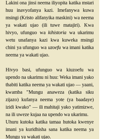
Lakini ona jinsi neema iliyopita katika mstari 
huu inavyofanya kazi. Imefanywa kuwa 
msingi (Kristo alifanyika maskini) wa neema 
ya wakati ujao (ili tuwe matajiri). Kwa 
hivyo, ufunguo wa 
kihistoria
 wa ukarimu 
wetu unafanya kazi kwa kuweka msingi 
chini ya ufunguo wa 
uzoefu
 wa imani katika 
neema ya wakati ujao.
Hivyo basi, ufunguo wa kiuzoefu wa 
upendo na ukarimu ni huu: Weka imani yako 
thabiti katika neema ya wakati ujao — yaani, 
kwamba "Mungu anaweza (katika siku 
zijazo) kufanya neema yote (ya baadaye) 
izidi kwako" — ili mahitaji yako yatimizwe, 
na ili uweze kujaa na upendo wa ukarimu.
Uhuru kutoka katika tamaa hutoka kwenye 
imani ya kuridhisha sana katika neema ya 
Mungu ya wakati ujao.