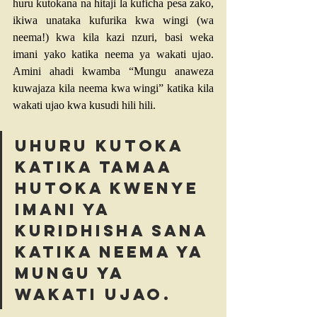
huru kutokana na hitaji la kuficha pesa zako, 
ikiwa unataka kufurika kwa wingi (wa 
neema!) kwa kila kazi nzuri, basi weka 
imani yako katika neema ya wakati ujao. 
Amini ahadi kwamba “Mungu anaweza 
kuwajaza kila neema kwa wingi” katika kila 
wakati ujao kwa kusudi hili hili.
Uhuru kutoka 
katika tamaa 
hutoka kwenye 
imani ya 
kuridhisha sana 
katika neema ya 
Mungu ya 
wakati ujao.