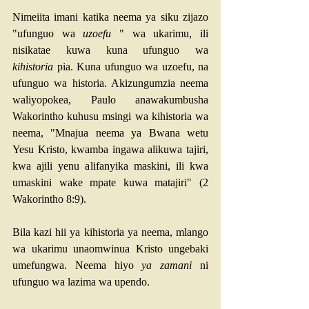
Nimeiita imani katika neema ya siku zijazo 
"ufunguo wa 
uzoefu
 " wa ukarimu, ili 
nisikatae kuwa kuna ufunguo wa 
kihistoria
 pia. Kuna ufunguo wa uzoefu, na 
ufunguo wa historia. Akizungumzia neema 
waliyopokea, Paulo anawakumbusha 
Wakorintho kuhusu msingi wa kihistoria wa 
neema, "Mnajua neema ya Bwana wetu 
Yesu Kristo, kwamba ingawa alikuwa tajiri, 
kwa ajili yenu alifanyika maskini, ili kwa 
umaskini wake mpate kuwa matajiri" (
2 
Wakorintho 8:9
).
Bila kazi hii ya kihistoria ya neema, mlango 
wa ukarimu unaomwinua Kristo ungebaki 
umefungwa. Neema hiyo 
ya zamani
 ni 
ufunguo wa lazima wa upendo.