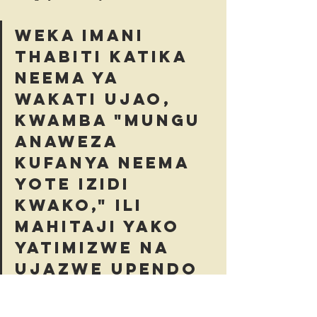
Weka imani 
thabiti katika 
neema ya 
wakati ujao, 
kwamba "Mungu 
anaweza 
kufanya neema 
yote izidi 
kwako," ili 
mahitaji yako 
yatimizwe na 
ujazwe upendo 
wa ukarimu.