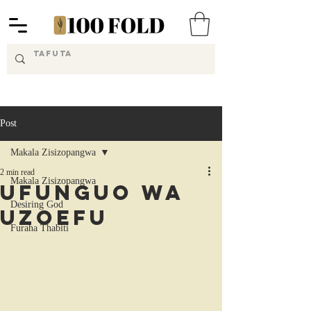
Post
Makala Zisizopangwa
2 min read
Makala Zisizopangwa
Ufunguo wa
Desiring God
Uzoefu
Furaha Thabiti