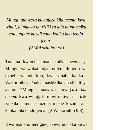
Mungu anaweza kuwajaza kila neema kwa 
wingi, ili mkiwa na riziki za kila namna siku 
zote, mpate kuzidi sana katika kila tendo 
jema. 
(
2 Wakorintho 9:8
)
Tunajua kwamba imani katika neema ya 
Mungu ya wakati ujao ndiyo ufunguo wa 
uzoefu wa ukarimu, kwa sababu katika 2 
Wakorintho, Paulo anashikilia ahadi hii ya 
ajabu: “Mungu anaweza kuwajaza 
kila 
neema
 kwa wingi, ili ninyi mkiwa na riziki 
za kila namna sikuzote, mpate kuzidi sana 
katika kila tendo jema” (
2 Wakorintho 9:8
).
Kwa maneno mengine, ikiwa unataka kuwa 