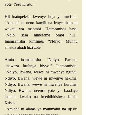
yote, Yesu Kristo. 
Hii inatupeleka kwenye hoja ya mwisho: 
“Amina” ni neno kamili na lenye thamani 
wakati wa maombi. Haimaanishi hasa, 
“Ndio, sasa nimesema ombi hili.” 
Inamaanisha kimsingi, “Ndiyo, Mungu 
ametoa ahadi hizi zote.” 
Amina inamaanisha, “Ndiyo, Bwana, 
unaweza kufanya hivyo.” Inamaanisha, 
“Ndiyo, Bwana, wewe ni mwenye nguvu. 
Ndiyo, Bwana, wewe ni mwenye hekima. 
Ndiyo, Bwana, wewe ni mwenye huruma. 
Ndiyo, Bwana, neema yote ya baadaye 
inatoka kwako na imethibitishwa katika 
Kristo." 
"Amina" ni alama ya matumaini na ujasiri 