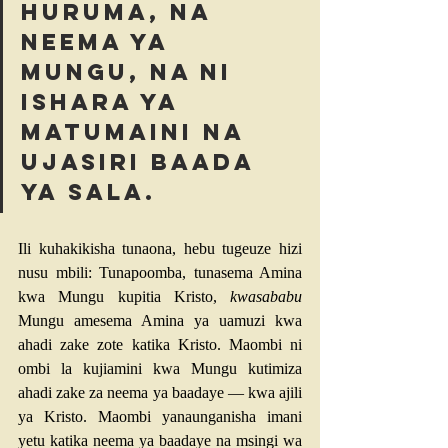
huruma, na 
neema ya 
Mungu, na ni 
ishara ya 
matumaini na 
ujasiri baada 
ya sala.
Ili kuhakikisha tunaona, hebu tugeuze hizi 
nusu mbili: Tunapoomba, tunasema Amina 
kwa Mungu kupitia Kristo, 
kwasababu
Mungu amesema Amina ya uamuzi kwa 
ahadi zake zote katika Kristo. Maombi ni 
ombi la kujiamini kwa Mungu kutimiza 
ahadi zake za neema ya baadaye — kwa ajili 
ya Kristo. Maombi yanaunganisha imani 
yetu katika neema ya baadaye na msingi wa 