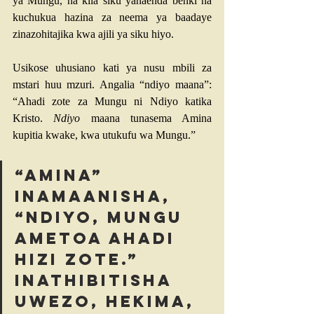
ya Mungu, na kila siku yanaenda benki na 
kuchukua hazina za neema ya baadaye 
zinazohitajika kwa ajili ya siku hiyo.
Usikose uhusiano kati ya nusu mbili za 
mstari huu mzuri. Angalia “ndiyo maana”: 
“Ahadi zote za Mungu ni Ndiyo katika 
Kristo. 
Ndiyo
 maana tunasema Amina 
kupitia kwake, kwa utukufu wa Mungu.”
“Amina” 
inamaanisha, 
“Ndiyo, Mungu 
ametoa ahadi 
hizi zote.” 
Inathibitisha 
uwezo, hekima, 