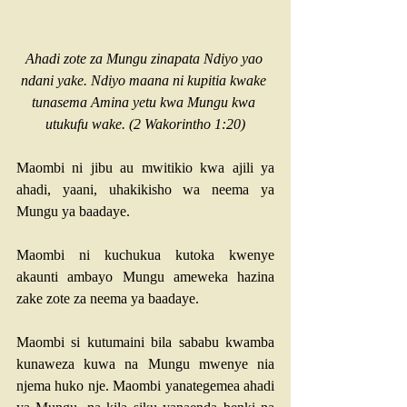
Ahadi zote za Mungu zinapata Ndiyo yao 
ndani yake. Ndiyo maana ni kupitia kwake 
tunasema Amina yetu kwa Mungu kwa 
utukufu wake. (
2 Wakorintho 1:20
)
Maombi ni jibu au mwitikio kwa ajili ya 
ahadi, yaani, uhakikisho wa neema ya 
Mungu ya baadaye. 
Maombi ni kuchukua kutoka kwenye 
akaunti ambayo Mungu ameweka hazina 
zake zote za neema ya baadaye.
Maombi si kutumaini bila sababu kwamba 
kunaweza kuwa na Mungu mwenye nia 
njema huko nje. Maombi yanategemea ahadi 