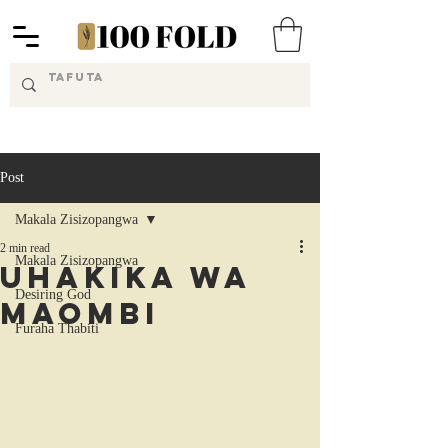
Post
Makala Zisizopangwa
2 min read
Makala Zisizopangwa
UHAKIKA wa
Desiring God
Maombi
Furaha Thabiti