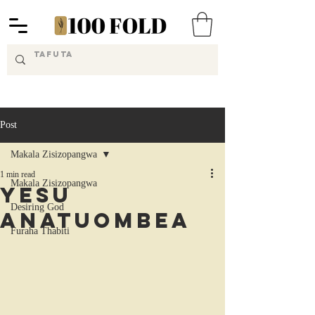
Post
Makala Zisizopangwa
1 min read
Makala Zisizopangwa
Yesu
Desiring God
Anatuombea
Furaha Thabiti