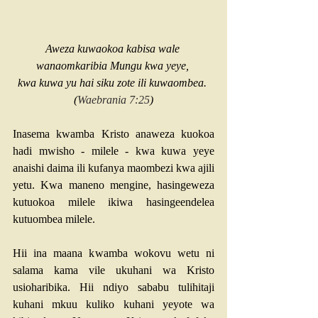
Aweza kuwaokoa kabisa wale 
wanaomkaribia Mungu kwa yeye, 
kwa kuwa yu hai siku zote ili kuwaombea. 
(
Waebrania 7:25
)
Inasema kwamba Kristo anaweza kuokoa 
hadi mwisho - milele - kwa kuwa yeye 
anaishi daima ili kufanya maombezi kwa ajili 
yetu. Kwa maneno mengine, hasingeweza 
kutuokoa milele ikiwa hasingeendelea 
kutuombea milele.
Hii ina maana kwamba wokovu wetu ni 
salama kama vile ukuhani wa Kristo 
usioharibika. Hii ndiyo sababu tulihitaji 
kuhani mkuu kuliko kuhani yeyote wa 