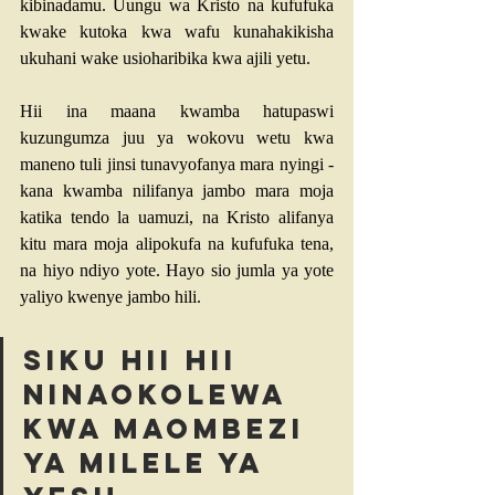
kibinadamu. Uungu wa Kristo na kufufuka 
kwake kutoka kwa wafu kunahakikisha 
ukuhani wake usioharibika kwa ajili yetu.
Hii ina maana kwamba hatupaswi 
kuzungumza juu ya wokovu wetu kwa 
maneno tuli jinsi tunavyofanya mara nyingi - 
kana kwamba nilifanya jambo mara moja 
katika tendo la uamuzi, na Kristo alifanya 
kitu mara moja alipokufa na kufufuka tena, 
na hiyo ndiyo yote. Hayo sio jumla ya yote 
yaliyo kwenye jambo hili. 
Siku hii hii 
ninaokolewa 
kwa maombezi 
ya milele ya 