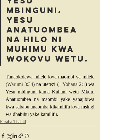
Yesu 
mbinguni. 
Yesu 
anatuombea 
na hilo ni 
muhimu kwa 
wokovu wetu.
Tunaokolewa milele kwa maombi ya milele 
(
Warumi 8:34
) na utetezi (
1 Yohana 2:1
) wa 
Yesu mbinguni kama Kuhani wetu Mkuu. 
Anatuombea na maombi yake yanajibiwa 
kwa sababu anaomba kikamilifu kwa msingi 
wa dhabihu yake kamilifu.
Furaha Thabiti