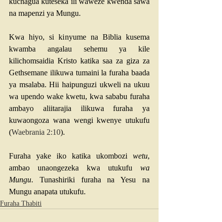
kuchagua kuteseka ili waweze kwenda sawa 
na mapenzi ya Mungu.
Kwa hiyo, si kinyume na Biblia kusema 
kwamba angalau sehemu ya kile 
kilichomsaidia Kristo katika saa za giza za 
Gethsemane ilikuwa tumaini la furaha baada 
ya msalaba. Hii haipunguzi ukweli na ukuu 
wa upendo wake kwetu, kwa sababu furaha 
ambayo aliitarajia ilikuwa furaha ya 
kuwaongoza wana wengi kwenye utukufu 
(
Waebrania 2:10
).
Furaha yake iko katika ukombozi 
wetu
, 
ambao unaongezeka kwa utukufu 
wa 
Mungu
. Tunashiriki furaha na Yesu na 
Mungu anapata utukufu.
Furaha Thabiti