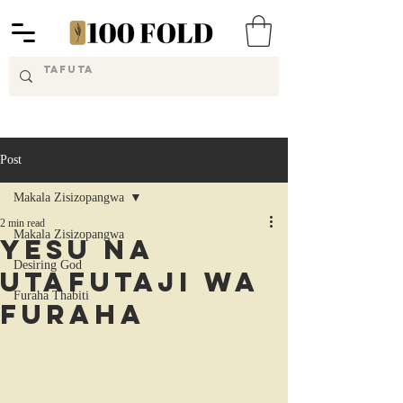
Post
Makala Zisizopangwa
2 min read
Makala Zisizopangwa
Yesu na
Desiring God
Utafutaji wa
Furaha Thabiti
Furaha