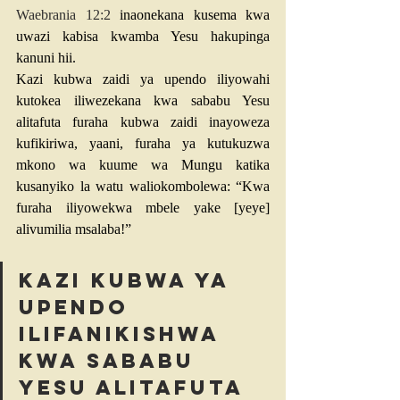
Waebrania 12:2
 inaonekana kusema kwa 
uwazi kabisa kwamba Yesu hakupinga 
kanuni hii.
Kazi kubwa zaidi ya upendo iliyowahi 
kutokea iliwezekana kwa sababu Yesu 
alitafuta furaha kubwa zaidi inayoweza 
kufikiriwa, yaani, furaha ya kutukuzwa 
mkono wa kuume wa Mungu katika 
kusanyiko la watu waliokombolewa: “Kwa 
furaha iliyowekwa mbele yake [yeye] 
alivumilia msalaba!”
Kazi kubwa ya 
upendo 
ilifanikishwa 
kwa sababu 
Yesu alitafuta 