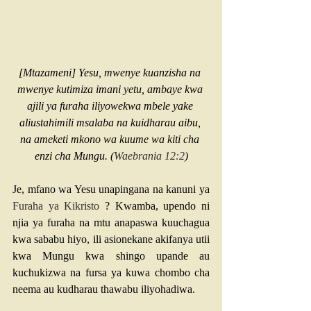
[Mtazameni] Yesu, mwenye kuanzisha na 
mwenye kutimiza imani yetu, ambaye kwa 
ajili ya furaha iliyowekwa mbele yake 
aliustahimili msalaba na kuidharau aibu, 
na ameketi mkono wa kuume wa kiti cha 
enzi cha Mungu. (
Waebrania 12:2
)
Je, mfano wa Yesu unapingana na kanuni ya 
Furaha ya Kikristo
 ? Kwamba, upendo ni 
njia ya furaha na mtu anapaswa kuuchagua 
kwa sababu hiyo, ili asionekane akifanya utii 
kwa Mungu kwa shingo upande au 
kuchukizwa na fursa ya kuwa chombo cha 
neema au kudharau thawabu iliyohadiwa.