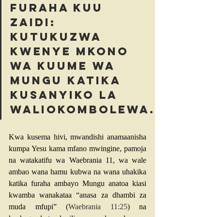
furaha kuu 
zaidi: 
kutukuzwa 
kwenye mkono 
wa kuume wa 
Mungu katika 
kusanyiko la 
waliokombolewa.
Kwa kusema hivi, mwandishi anamaanisha 
kumpa Yesu kama mfano mwingine, pamoja 
na watakatifu wa Waebrania 11, wa wale 
ambao wana hamu kubwa na wana uhakika 
katika furaha ambayo Mungu anatoa kiasi 
kwamba wanakataa “anasa za dhambi za 
muda mfupi” (
Waebrania 11:25
) na 