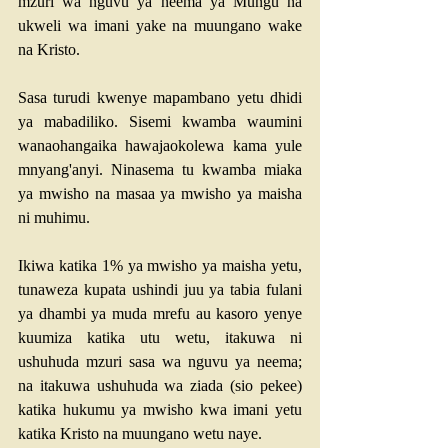
mzuri wa nguvu ya neema ya Mungu na 
ukweli wa imani yake na muungano wake 
na Kristo.
Sasa turudi kwenye mapambano yetu dhidi 
ya mabadiliko. Sisemi kwamba waumini 
wanaohangaika hawajaokolewa kama yule 
mnyang'anyi. Ninasema tu kwamba miaka 
ya mwisho na masaa ya mwisho ya maisha 
ni muhimu.
Ikiwa katika 1% ya mwisho ya maisha yetu, 
tunaweza kupata ushindi juu ya tabia fulani 
ya dhambi ya muda mrefu au kasoro yenye 
kuumiza katika utu wetu, itakuwa ni 
ushuhuda mzuri sasa wa nguvu ya neema; 
na itakuwa ushuhuda wa ziada (sio pekee) 
katika hukumu ya mwisho kwa imani yetu 
katika Kristo na muungano wetu naye.