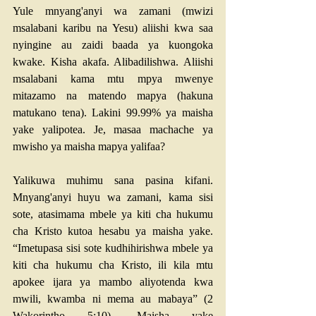
Yule mnyang'anyi wa zamani (mwizi 
msalabani karibu na Yesu) aliishi kwa saa 
nyingine au zaidi baada ya kuongoka 
kwake. Kisha akafa. Alibadilishwa. Aliishi 
msalabani kama mtu mpya mwenye 
mitazamo na matendo mapya (hakuna 
matukano tena). Lakini 99.99% ya maisha 
yake yalipotea. Je, masaa machache ya 
mwisho ya maisha mapya yalifaa?
Yalikuwa muhimu sana pasina kifani. 
Mnyang'anyi huyu wa zamani, kama sisi 
sote, atasimama mbele ya kiti cha hukumu 
cha Kristo kutoa hesabu ya maisha yake. 
“Imetupasa sisi sote kudhihirishwa mbele ya 
kiti cha hukumu cha Kristo, ili kila mtu 
apokee ijara ya mambo aliyotenda kwa 
mwili, kwamba ni mema au mabaya” (
2 
Wakorintho 5:10
). Maisha yake 