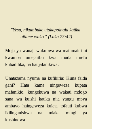
"Yesu, nikumbuke utakapoingia katika 
ufalme wako." (
Luka 23:42
)
Moja ya wauaji wakubwa wa matumaini ni 
kwamba umejaribu kwa muda mrefu 
kubadilika, na haujafanikiwa. 
Unatazama nyuma na kufikiria: Kuna faida 
gani? Hata kama ningeweza kupata 
mafanikio, kungekuwa na wakati mdogo 
sana wa kuishi katika njia yangu mpya 
ambayo haingeweza kuleta tofauti kubwa 
ikilinganishwa na miaka mingi ya 
kushindwa.