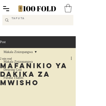
Post
Makala Zisizopangwa
2 min read
Makala Zisizopangwa
Mafanikio Ya
Desiring God
Dakika Za
Furaha Thabiti
Mwisho