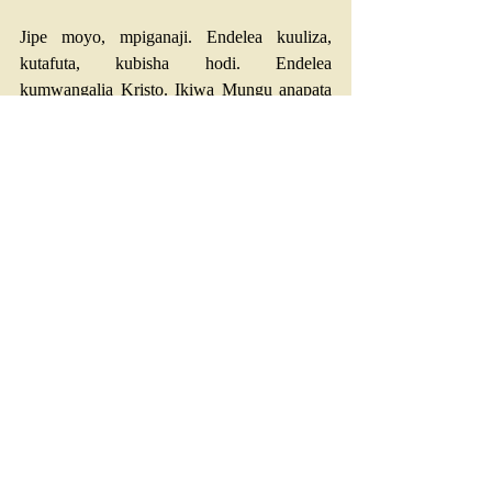
Jipe moyo, mpiganaji. Endelea kuuliza, 
kutafuta, kubisha hodi. Endelea 
kumwangalia Kristo. Ikiwa Mungu anapata 
utukufu kwa kuokoa wanyang'anyi katika 
saa ya mwisho, hakika ana makusudi yake 
kwa nini amesubiri mpaka sasa ili kukupa 
mafanikio uliyoyatafuta kwa miaka mingi.
Furaha Thabiti
Recent Posts
See All