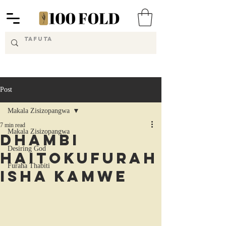
Post
Makala Zisizopangwa
7 min read
Makala Zisizopangwa
Dhambi
Desiring God
Haitokufurah
Furaha Thabiti
isha Kamwe