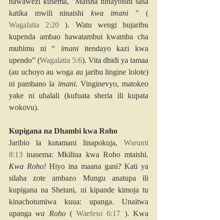
hawawezi kusema, "Maisha ninayoishi sasa 
katika mwili ninaishi 
kwa imani
 " ( 
Wagalatia 2:20
 ). Watu wengi hujaribu 
kupenda ambao hawatambui kwamba cha 
muhimu ni “ 
imani
 itendayo kazi kwa 
upendo” (
Wagalatia 5:6
). Vita dhidi ya tamaa 
(au uchoyo au woga au jaribu lingine lolote) 
ni pambano la 
imani
. Vinginevyo, matokeo 
yake ni uhalali (kufuata sheria ili kupata 
wokovu).
Kupigana na Dhambi kwa Roho
Jaribio la kutamani linapokuja, 
Warumi 
8:13
 inasema: Mkiliua kwa Roho mtaishi. 
Kwa Roho!
 Hiyo ina maana gani? Kati ya 
silaha zote ambazo Mungu anatupa ili 
kupigana na Shetani, ni kipande kimoja tu 
kinachotumiwa kuua: upanga. Unaitwa 
upanga 
wa Roho
 ( 
Waefeso 6:17
 ). Kwa 