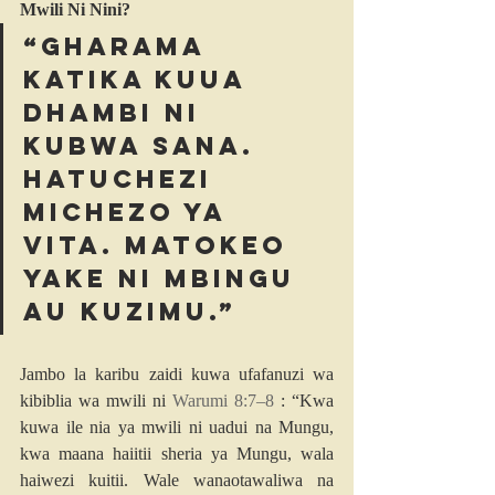
Mwili Ni Nini?
“Gharama 
katika kuua 
dhambi ni 
kubwa sana. 
Hatuchezi 
michezo ya 
vita. Matokeo 
yake ni mbingU 
au kuzimu.”
Jambo la karibu zaidi kuwa ufafanuzi wa 
kibiblia wa mwili ni 
Warumi 8:7–8
 : “Kwa 
kuwa ile nia ya mwili ni uadui na Mungu, 
kwa maana haiitii sheria ya Mungu, wala 
haiwezi kuitii. Wale wanaotawaliwa na 