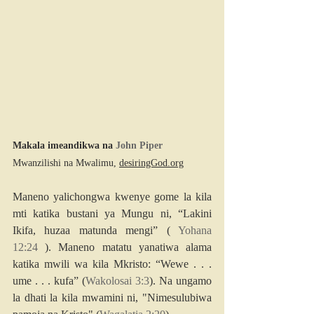
Makala imeandikwa na 
John Piper
Mwanzilishi na Mwalimu, 
desiringGod.org
Maneno yalichongwa kwenye gome la kila 
mti katika bustani ya Mungu ni, “Lakini 
Ikifa, huzaa matunda mengi” ( 
Yohana 
12:24
 ). Maneno matatu yanatiwa alama 
katika mwili wa kila Mkristo: “Wewe . . . 
ume . . . kufa” (
Wakolosai 3:3
). Na ungamo 
la dhati la kila mwamini ni, "Nimesulubiwa 