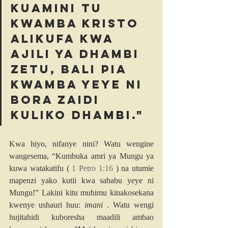
kuamini tu 
kwamba Kristo 
alikufa kwa 
ajili ya dhambi 
zetu, bali pia 
kwamba yeye ni 
bora zaidi 
kuliko dhambi."
Kwa hiyo, nifanye nini? Watu wengine 
wangesema, “Kumbuka amri ya Mungu ya 
kuwa watakatifu ( 
1 Petro 1:16
 ) na utumie 
mapenzi yako kutii kwa sababu yeye ni 
Mungu!” Lakini kitu muhimu kinakosekana 
kwenye ushauri huu: 
imani
 . Watu wengi 
hujitahidi kuboresha maadili ambao 