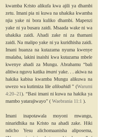
kwamba Kristo alikufa kwa ajili ya dhambi 
zetu. Imani pia ni kuwa na uhakika kwamba 
njia yake ni bora kuliko dhambi. Mapenzi 
yake ni ya busara zaidi. Msaada wake ni wa 
uhakika zaidi. Ahadi zake ni za thamani 
zaidi. Na malipo yake ni ya kuridhisha zaidi. 
Imani huanza na kutazama nyuma kwenye 
msalaba, lakini inaishi kwa kutazama mbele 
kwenye ahadi za Mungu. Abrahamu “bali 
alitiwa nguvu katika 
imani
 yake. . . akiwa na 
hakika kabisa kwamba Mungu alikuwa na 
uwezo wa kutimiza lile 
aliloahidi
 ” (
Warumi 
4:20–21
). “Basi imani ni kuwa na hakika ya 
mambo yatarajiwayo” ( 
Waebrania 11:1
 ).
Imani inapotawala moyoni mwangu, 
ninaridhika na Kristo na ahadi zake. Hiki 
ndicho Yesu alichomaanisha aliposema, 