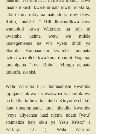
hatarini. 
Warumi 8:13
 ni mstari mkuu: “Kwa 
maana mkiishi kwa kuufuata mwili, mtakufa, 
lakini kama mkiyaua matendo ya mwili kwa 
Roho, mtaishi. ” Hili limeandikwa kwa 
wanaokiri kuwa Wakristo, na hoja ni 
kwamba uzima wetu wa milele 
unategemeana na vita vyetu dhidi ya 
dhambi. Haimaanishi kwamba tunapata 
uzima wa milele kwa kuua dhambi. Hapana, 
tunapigana "kwa Roho". Mungu atapata 
utukufu, sio sisi.
Wala 
Waroma 8:13
 haimaanishi kwamba 
tupigane tukiwa na wasiwasi wa kutokuwa 
na hakika kuhusu kushinda. Kinyume chake, 
hata tunapopigana, tuna uhakika kwamba 
“yeye aliyeanza kazi njema ndani [yetu] 
ataimaliza hata siku ya Yesu Kristo” ( 
Wafilipi 1:6
 ). Wala 
Warumi 