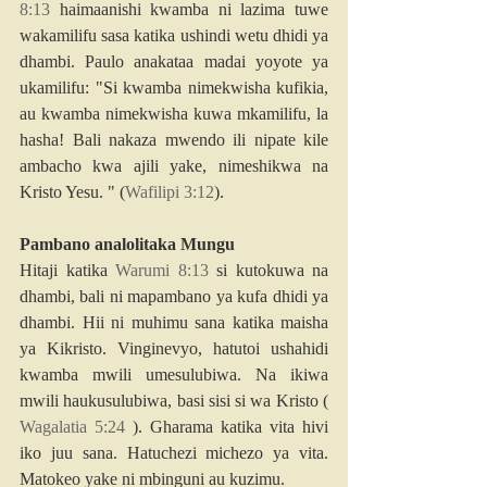
8:13
 haimaanishi kwamba ni lazima tuwe 
wakamilifu sasa katika ushindi wetu dhidi ya 
dhambi. Paulo anakataa madai yoyote ya 
ukamilifu: "Si kwamba nimekwisha kufikia, 
au kwamba nimekwisha kuwa mkamilifu, la 
hasha! Bali nakaza mwendo ili nipate kile 
ambacho kwa ajili yake, nimeshikwa na 
Kristo Yesu. " (
Wafilipi 3:12
).
Pambano analolitaka Mungu
Hitaji katika 
Warumi 8:13
 si kutokuwa na 
dhambi, bali ni mapambano ya kufa dhidi ya 
dhambi. Hii ni muhimu sana katika maisha 
ya Kikristo. Vinginevyo, hatutoi ushahidi 
kwamba mwili umesulubiwa. Na ikiwa 
mwili haukusulubiwa, basi sisi si wa Kristo ( 
Wagalatia 5:24
 ). Gharama katika vita hivi 
iko juu sana. Hatuchezi michezo ya vita. 
Matokeo yake ni mbinguni au kuzimu.