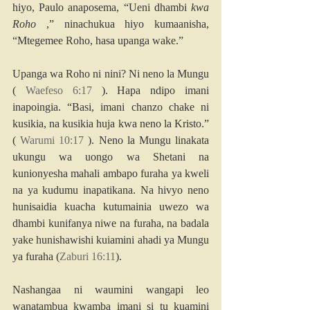
hiyo, Paulo anaposema, “Ueni dhambi 
kwa 
Roho
 ,” ninachukua hiyo kumaanisha, 
“Mtegemee Roho, hasa upanga wake.”
Upanga wa Roho ni nini? Ni neno la Mungu 
( 
Waefeso 6:17
 ). Hapa ndipo imani 
inapoingia. “Basi, imani chanzo chake ni 
kusikia, na kusikia huja kwa neno la Kristo.” 
( 
Warumi 10:17
 ). Neno la Mungu linakata 
ukungu wa uongo wa Shetani na 
kunionyesha mahali ambapo furaha ya kweli 
na ya kudumu inapatikana. Na hivyo neno 
hunisaidia kuacha kutumainia uwezo wa 
dhambi kunifanya niwe na furaha, na badala 
yake hunishawishi kuiamini ahadi ya Mungu 
ya furaha (
Zaburi 16:11
).
Nashangaa ni waumini wangapi leo 
wanatambua kwamba imani si tu kuamini 