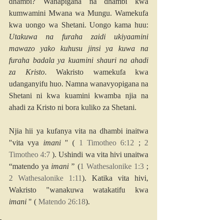
dhambi? Wanapigana na dhambi kwa 
kumwamini Mwana wa Mungu. Wamekufa 
kwa uongo wa Shetani. Uongo kama huu: 
Utakuwa na furaha zaidi ukiyaamini 
mawazo yako kuhusu jinsi ya kuwa na 
furaha badala ya kuamini shauri na ahadi 
za Kristo
. Wakristo wamekufa kwa 
udanganyifu huo. Namna wanavyopigana na 
Shetani ni kwa kuamini kwamba njia na 
ahadi za Kristo ni bora kuliko za Shetani.
Njia hii ya kufanya vita na dhambi inaitwa 
"vita vya 
imani
 " ( 
1 Timotheo 6:12
 ; 
2 
Timotheo 4:7
 ). Ushindi wa vita hivi unaitwa 
“matendo ya 
imani
 ” (
1 Wathesalonike 1:3
 ; 
2 Wathesalonike 1:11
). Katika vita hivi, 
Wakristo "wanakuwa watakatifu kwa 
imani
 " ( 
Matendo 26:18
).