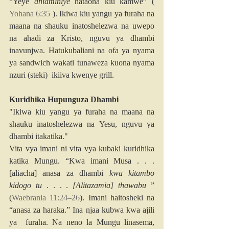
“Yeye 
aniaminiye
 hataona kiu kamwe” ( 
Yohana 6:35
 ). Ikiwa kiu yangu ya furaha na 
maana na shauku inatoshelezwa na uwepo 
na ahadi za Kristo, nguvu ya dhambi 
inavunjwa. Hatukubaliani na ofa ya nyama 
ya sandwich wakati tunaweza kuona nyama 
nzuri (steki)  ikiiva kwenye grill.
Kuridhika Hupunguza Dhambi
"Ikiwa kiu yangu ya furaha na maana na 
shauku inatoshelezwa na Yesu, nguvu ya 
dhambi itakatika."
Vita vya imani ni vita vya kubaki kuridhika 
katika Mungu. “Kwa imani Musa . . . 
[aliacha] anasa za dhambi 
kwa kitambo 
kidogo tu
 . . . . 
[Alitazamia] thawabu
 ” 
(
Waebrania 11:24–26
). Imani haitosheki na 
“anasa za haraka.” Ina njaa kubwa kwa ajili 
ya  furaha. Na neno la Mungu linasema, 