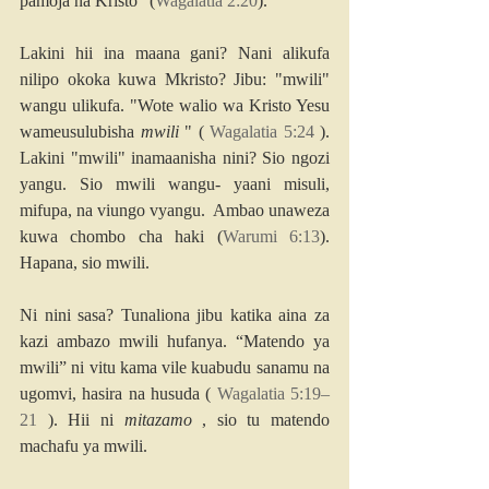
pamoja na Kristo" (
Wagalatia 2:20
).
Lakini hii ina maana gani? Nani alikufa 
nilipo okoka kuwa Mkristo? Jibu: "mwili" 
wangu ulikufa. "Wote walio wa Kristo Yesu 
wameusulubisha 
mwili
 " ( 
Wagalatia 5:24
 ). 
Lakini "mwili" inamaanisha nini? Sio ngozi 
yangu. Sio mwili wangu- yaani misuli, 
mifupa, na viungo vyangu.  Ambao unaweza 
kuwa chombo cha haki (
Warumi 6:13
). 
Hapana, sio mwili.
Ni nini sasa? Tunaliona jibu katika aina za 
kazi ambazo mwili hufanya. “Matendo ya 
mwili” ni vitu kama vile kuabudu sanamu na 
ugomvi, hasira na husuda ( 
Wagalatia 5:19–
21
 ). Hii ni 
mitazamo
 , sio tu matendo 
machafu ya mwili.