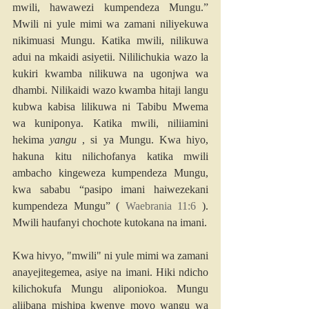
mwili, hawawezi kumpendeza Mungu.” 
Mwili ni yule mimi wa zamani niliyekuwa 
nikimuasi Mungu. Katika mwili, nilikuwa 
adui na mkaidi asiyetii. Nililichukia wazo la 
kukiri kwamba nilikuwa na ugonjwa wa 
dhambi. Nilikaidi wazo kwamba hitaji langu 
kubwa kabisa lilikuwa ni Tabibu Mwema 
wa kuniponya. Katika mwili, niliiamini 
hekima 
yangu
 , si ya Mungu. Kwa hiyo, 
hakuna kitu nilichofanya katika mwili 
ambacho kingeweza kumpendeza Mungu, 
kwa sababu “pasipo imani haiwezekani 
kumpendeza Mungu” ( 
Waebrania 11:6
 ). 
Mwili haufanyi chochote kutokana na imani.
Kwa hivyo, "mwili" ni yule mimi wa zamani 
anayejitegemea, asiye na imani. Hiki ndicho 
kilichokufa Mungu aliponiokoa. Mungu 
aliibana mishipa kwenye moyo wangu wa 