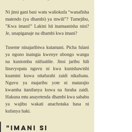
Ni jinsi gani basi watu waliokufa “wanafisha 
matendo (ya dhambi) ya mwili”? Tumejibu, 
"Kwa imani!" Lakini hii inamaanisha nini? 
Je, unapiganaje na dhambi kwa imani?
Tuseme ninajaribiwa kutamani. Picha fulani 
ya ngono inaingia kwenye ubongo wangu 
na kuniomba niifuatilie. Jinsi jaribu hili 
linavyopata nguvu ni kwa kunishawishi 
kuamini kuwa nitafurahi zaidi nikafuata. 
Nguvu ya majaribu yote ni matarajio 
kwamba itanifanya kuwa na furaha zaidi. 
Hakuna mtu anayetenda dhambi kwa sababu 
ya wajibu wakati anachotaka hasa ni 
kufanya haki.
"Imani si 