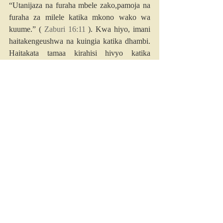
“Utanijaza na furaha mbele zako,pamoja na 
furaha za milele katika mkono wako wa 
kuume.” ( 
Zaburi 16:11
 ). Kwa hiyo, imani 
haitakengeushwa na kuingia katika dhambi. 
Haitakata tamaa kirahisi hivyo katika 
utafutaji wake wa furaha kuu na kamili.
Jukumu la neno la Mungu ni kuilisha hamu 
ya imani kwa ajili ya Mungu. Na kwa 
kufanya hivi, kunaondoa moyo wangu mbali 
na ladha danganyifu ya tamaa. Mwanzoni, 
tamaa inaanza kunihadaa kuhisi kwamba 
ningekosa kuridhika sana ikiwa ningefuata 
njia ya usafi. Lakini basi ninachukua upanga 
wa Roho na kuanza kupigana.
Nilisoma kwamba ni afadhali kuling'oa jicho 
langu kuliko kutamani (
Mathayo 5:29
). 
Nilisoma kwamba nikifikiri juu ya mambo 