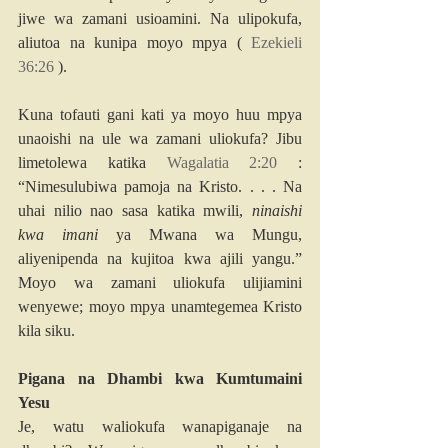
jiwe wa zamani usioamini. Na ulipokufa, 
aliutoa na kunipa moyo mpya ( 
Ezekieli 
36:26
 ).
Kuna tofauti gani kati ya moyo huu mpya 
unaoishi na ule wa zamani uliokufa? Jibu 
limetolewa katika 
Wagalatia 2:20
 : 
“Nimesulubiwa pamoja na Kristo. . . . Na 
uhai nilio nao sasa katika mwili, 
ninaishi 
kwa imani
 ya Mwana wa Mungu, 
aliyenipenda na kujitoa kwa ajili yangu.” 
Moyo wa zamani uliokufa ulijiamini 
wenyewe; moyo mpya unamtegemea Kristo 
kila siku.
Pigana na Dhambi kwa Kumtumaini 
Yesu
Je, watu waliokufa wanapiganaje na 