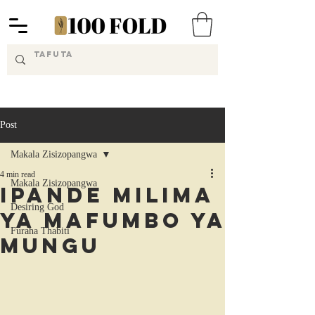
Post
Makala Zisizopangwa
4 min read
Makala Zisizopangwa
Ipande Milima
Desiring God
ya Mafumbo ya
Furaha Thabiti
Mungu