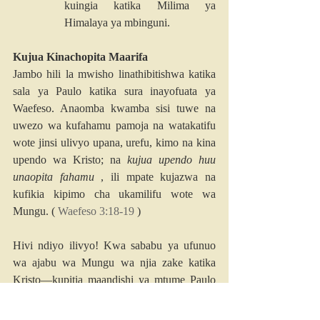
kuingia katika Milima ya 
Himalaya ya mbinguni.
Kujua Kinachopita Maarifa
Jambo hili la mwisho linathibitishwa katika 
sala ya Paulo katika sura inayofuata ya 
Waefeso. Anaomba kwamba sisi tuwe na 
uwezo wa kufahamu pamoja na watakatifu 
wote jinsi ulivyo upana, urefu, kimo na kina 
upendo wa Kristo; na 
kujua upendo huu 
unaopita fahamu
 , ili mpate kujazwa na 
kufikia kipimo cha ukamilifu wote wa 
Mungu. ( 
Waefeso 3:18-19
 )
Hivi ndiyo ilivyo! Kwa sababu ya ufunuo 
wa ajabu wa Mungu wa njia zake katika 
Kristo—kupitia maandishi ya mtume Paulo
—tumepewa “kujua upendo wa Kristo 
unaopita maarifa.” Tunapelekwa juu zaidi na 