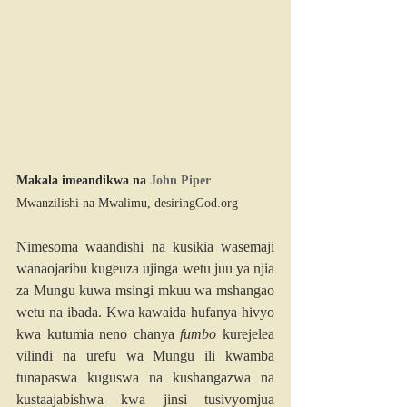
Makala imeandikwa na 
John Piper
Mwanzilishi na Mwalimu, 
desiringGod.org
Nimesoma waandishi na kusikia wasemaji 
wanaojaribu kugeuza ujinga wetu juu ya njia 
za Mungu kuwa msingi mkuu wa mshangao 
wetu na ibada. Kwa kawaida hufanya hivyo 
kwa kutumia neno chanya 
fumbo
 kurejelea 
vilindi na urefu wa Mungu ili kwamba 
tunapaswa kuguswa na kushangazwa na 
kustaajabishwa kwa jinsi tusivyomjua 