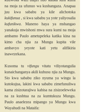
na moja za ufunuo wa kushangaza. Anapaa 
juu kwa sababu ya kile alichotoka 
kukifunua
 , si kwa sababu ya yote yaliyosalia 
kufunikwa
. Maneno haya ya mshangao 
yanakuja mwishoni mwa sura kumi na moja 
ambamo Paulo ametupeleka katika kina na 
kimo cha njia za Mungu kupita vile 
ambavyo yeyote kati yetu alifikiria 
inawezekana.
Kusoma tu 
vifungu
 vitatu viliyotangulia 
kunaichanganya akili kuhusu njia za Mungu. 
Sio kwa sababu ziko nyuma ya wingu la 
kutokujua, lakini kwa sababu zimefunuliwa 
kama zisizotarajiwa kabisa na zisizoeleweka 
na za kushtua na za kumtukuza Mungu. 
Paulo anaelezea mipango ya Mungu kwa 
Wayahudi na Mataifa: