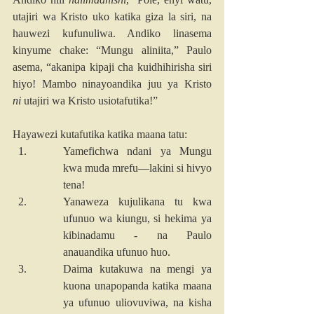
utajiri wa Kristo uko katika giza la siri, na 
hauwezi kufunuliwa. Andiko linasema 
kinyume chake: “Mungu aliniita,” Paulo 
asema, “akanipa kipaji cha kuidhihirisha siri 
hiyo! Mambo ninayoandika juu ya Kristo 
ni
 utajiri wa Kristo usiotafutika!”
Hayawezi kutafutika katika maana tatu: 
Yamefichwa ndani ya Mungu 
kwa muda mrefu—lakini si hivyo 
tena! 
Yanaweza kujulikana tu kwa 
ufunuo wa kiungu, si hekima ya 
kibinadamu - na Paulo 
anauandika ufunuo huo. 
Daima kutakuwa na mengi ya 
kuona unapopanda katika maana 
ya ufunuo uliovuviwa, na kisha 