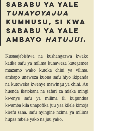
sababu ya yale 
tunayoyajua
kumhusu, si kwa 
sababu ya yale 
ambayo 
hatujui
.
Kustaajabishwa na kushangazwa kwako 
katika safu ya milima kunaweza kutegemea 
mtazamo wako kutoka chini ya vilima, 
ambapo unaweza kuona safu hiyo ikipanda 
na kutoweka kwenye mawingu ya chini. Au 
huenda ikatokana na safari za miaka mingi 
kwenye safu ya milima ili kugundua 
kwamba kila unapofika juu yaa kilele kimoja 
kirefu sana, safu nyingine nzima ya milima 
hupaa mbele yako na juu yako.