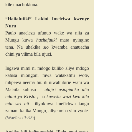
kile unachokiona.
“Haitafutiki” Lakini Imeletwa kwenye 
Nuru
Paulo anaeleza ufunuo wake wa njia za 
Mungu kuwa 
hazitafutiki
 mara nyingine 
tena. Na uhakika 
sio
 kwamba anatuacha 
chini ya vilima bila ujuzi.
Ingawa mimi ni mdogo kuliko aliye mdogo 
kabisa miongoni mwa watakatifu wote, 
nilipewa neema hii: ili niwahubirie watu wa 
Mataifa kuhusu   
utajiri usiopimika ulio 
ndani ya Kristo
 , na 
kuweka wazi kwa kila 
mtu siri hii 
 iliyokuwa imefichwa tangu 
zamani katika Mungu, aliyeumba vitu vyote. 
(
Waefeso 3:8-9
)
Andiko hili 
halimaanishi
, “Pole, enyi watu, 