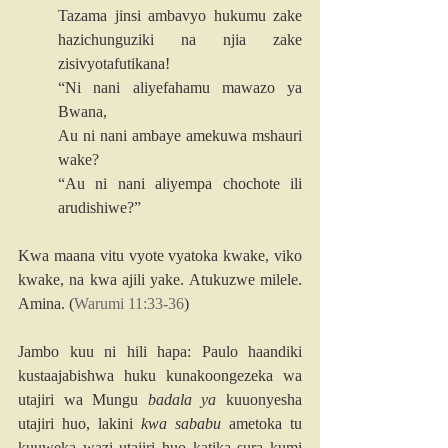
Tazama jinsi ambavyo hukumu zake 
hazichunguziki na njia zake 
zisivyotafutikana!
“Ni nani aliyefahamu mawazo ya 
Bwana, 
Au ni nani ambaye amekuwa mshauri 
wake? 
“Au ni nani aliyempa chochote ili 
arudishiwe?”
Kwa maana vitu vyote vyatoka kwake, viko 
kwake, na kwa ajili yake. Atukuzwe milele. 
Amina. (
Warumi 11:33-36
)
Jambo kuu ni hili hapa: Paulo haandiki 
kustaajabishwa huku kunakoongezeka wa 
utajiri wa Mungu 
badala ya
 kuuonyesha 
utajiri huo, lakini 
kwa sababu
 ametoka tu 
kuuweka wazi utajiri huo katika sura kumi 