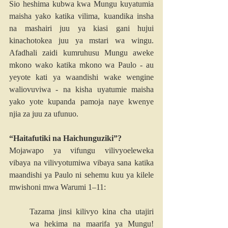
Sio heshima kubwa kwa Mungu kuyatumia 
maisha yako katika vilima, kuandika insha 
na mashairi juu ya kiasi gani hujui 
kinachotokea juu ya mstari wa wingu. 
Afadhali zaidi kumruhusu Mungu aweke 
mkono wako katika mkono wa Paulo - au 
yeyote kati ya waandishi wake wengine 
waliovuviwa - na kisha uyatumie maisha 
yako yote kupanda pamoja naye kwenye 
njia za juu za ufunuo.
“Haitafutiki na Haichunguziki”?
Mojawapo ya vifungu vilivyoeleweka 
vibaya na vilivyotumiwa vibaya sana katika 
maandishi ya Paulo ni sehemu kuu ya kilele 
mwishoni mwa Warumi 1–11:
Tazama jinsi kilivyo kina cha utajiri 
wa hekima na maarifa ya Mungu! 