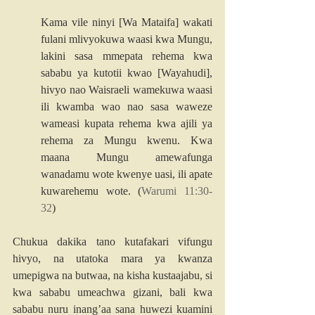
Kama vile ninyi [Wa Mataifa] wakati 
fulani mlivyokuwa waasi kwa Mungu, 
lakini sasa mmepata rehema kwa 
sababu ya kutotii kwao [Wayahudi], 
hivyo nao Waisraeli wamekuwa waasi 
ili kwamba wao nao sasa waweze 
wameasi kupata rehema kwa ajili ya 
rehema za Mungu kwenu. Kwa 
maana Mungu amewafunga 
wanadamu wote kwenye uasi, ili apate 
kuwarehemu wote. (
Warumi 11:30-
32
)
Chukua dakika tano kutafakari vifungu 
hivyo, na utatoka mara ya kwanza 
umepigwa na butwaa, na kisha kustaajabu, si 
kwa sababu umeachwa gizani, bali kwa 
sababu nuru inang’aa sana huwezi kuamini 