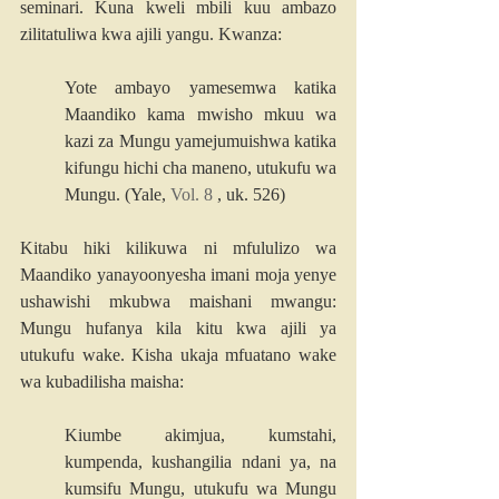
seminari. Kuna kweli mbili kuu ambazo 
zilitatuliwa kwa ajili yangu. Kwanza:
Yote ambayo yamesemwa katika 
Maandiko kama mwisho mkuu wa 
kazi za Mungu yamejumuishwa katika 
kifungu hichi cha maneno, utukufu wa 
Mungu. (Yale, 
Vol. 8
 , uk. 526)
Kitabu hiki kilikuwa ni mfululizo wa 
Maandiko yanayoonyesha imani moja yenye 
ushawishi mkubwa maishani mwangu: 
Mungu hufanya kila kitu kwa ajili ya 
utukufu wake. Kisha ukaja mfuatano wake 
wa kubadilisha maisha:
Kiumbe akimjua, kumstahi, 
kumpenda, kushangilia ndani ya, na 
kumsifu Mungu, utukufu wa Mungu 