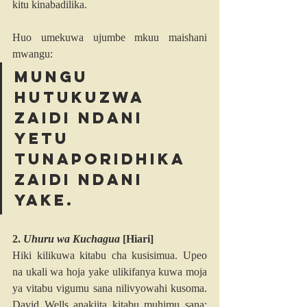
kitu kinabadilika.
Huo umekuwa ujumbe mkuu maishani 
mwangu:
Mungu 
hutukuzwa 
zaidi ndani 
yetu 
tunaporidhika 
zaidi ndani 
yake.
2. 
Uhuru wa Kuchagua
[Hiari]
Hiki kilikuwa kitabu cha kusisimua. Upeo 
na ukali wa hoja yake ulikifanya kuwa moja 
ya vitabu vigumu sana nilivyowahi kusoma. 
David Wells anakiita kitabu muhimu sana: 