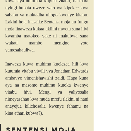
kuwa aya hutufikia kupitia vitabu, na mara 
nyingi hupata uwezo wao wa kipekee kwa 
sababu ya muktadha uliopo kwenye kitabu. 
Lakini hoja inasalia: Sentensi moja au fungu 
moja linaweza kukaa akilini mwetu sana hivi 
kwamba matokeo yake ni makubwa sana 
wakati mambo mengine yote 
yamesahauliwa.
Inaweza kuwa muhimu kuelezea hili kwa 
kutumia vitabu viwili vya Jonathan Edwards 
ambavyo vimenishawishi zaidi. Hapa kuna 
aya na masomo muhimu kutoka kwenye 
vitabu hivi. Mengi ya yaliyosalia 
nimeyasahau kwa muda mrefu (lakini ni nani 
anayejua kilichosalia kwenye fahamu na 
kina athari kubwa?).
Sentensi moja 