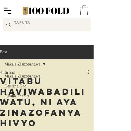
Post
Makala Zisizopangwa
4 min read
Makala Zisizopangwa
Vitabu
Desiring God
Haviwabadili
Furaha Thabiti
Watu, Ni Aya
Zinazofanya
Hivyo