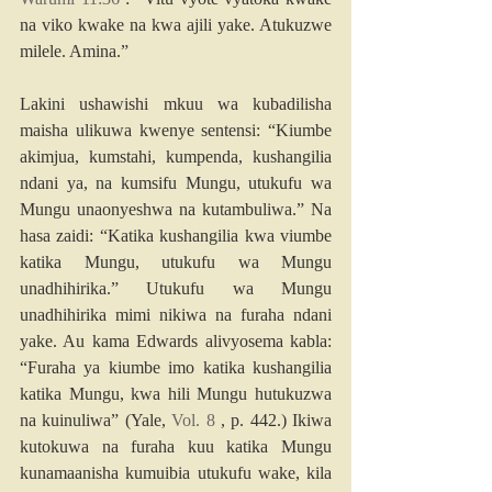
na viko kwake na kwa ajili yake. Atukuzwe 
milele. Amina.”
Lakini ushawishi mkuu wa kubadilisha 
maisha ulikuwa kwenye sentensi: “Kiumbe 
akimjua, kumstahi, kumpenda, kushangilia 
ndani ya, na kumsifu Mungu, utukufu wa 
Mungu unaonyeshwa na kutambuliwa.” Na 
hasa zaidi: “Katika kushangilia kwa viumbe 
katika Mungu, utukufu wa Mungu 
unadhihirika.” Utukufu wa Mungu 
unadhihirika mimi nikiwa na furaha ndani 
yake. Au kama Edwards alivyosema kabla: 
“Furaha ya kiumbe imo katika kushangilia 
katika Mungu, kwa hili Mungu hutukuzwa 
na kuinuliwa” (Yale, 
Vol. 8
 , p. 442.) Ikiwa 
kutokuwa na furaha kuu katika Mungu 
kunamaanisha kumuibia utukufu wake, kila 