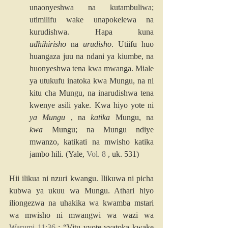
unaonyeshwa na kutambuliwa; 
utimilifu wake unapokelewa na 
kurudishwa. Hapa kuna 
udhihirisho
 na 
urudisho
. Utiifu huo 
huangaza juu na ndani ya kiumbe, na 
huonyeshwa tena kwa mwanga. Miale 
ya utukufu inatoka kwa Mungu, na ni 
kitu cha Mungu, na inarudishwa tena 
kwenye asili yake. Kwa hiyo yote ni 
ya Mungu
 , na 
katika
 Mungu, na 
kwa
 Mungu; na Mungu ndiye 
mwanzo, katikati na mwisho katika 
jambo hili. (Yale, 
Vol. 8
 , uk. 531)
Hii ilikua ni nzuri kwangu. Ilikuwa ni picha 
kubwa ya ukuu wa Mungu. Athari hiyo 
iliongezwa na uhakika wa kwamba mstari 
wa mwisho ni mwangwi wa wazi wa 
Warumi 11:36
 : “Vitu vyote vyatoka kwake 