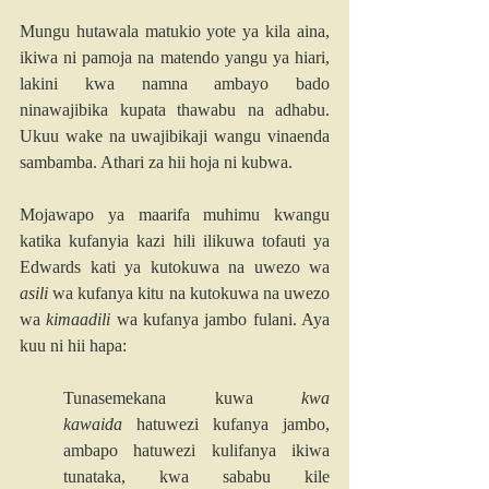
Mungu hutawala matukio yote ya kila aina, 
ikiwa ni pamoja na matendo yangu ya hiari, 
lakini kwa namna ambayo bado 
ninawajibika kupata thawabu na adhabu. 
Ukuu wake na uwajibikaji wangu vinaenda 
sambamba. Athari za hii hoja ni kubwa.
Mojawapo ya maarifa muhimu kwangu 
katika kufanyia kazi hili ilikuwa tofauti ya 
Edwards kati ya kutokuwa na uwezo wa 
asili
 wa kufanya kitu na kutokuwa na uwezo 
wa 
kimaadili
 wa kufanya jambo fulani. Aya 
kuu ni hii hapa:
Tunasemekana kuwa 
kwa 
kawaida
 hatuwezi kufanya jambo, 
ambapo hatuwezi kulifanya ikiwa 
tunataka, kwa sababu kile 