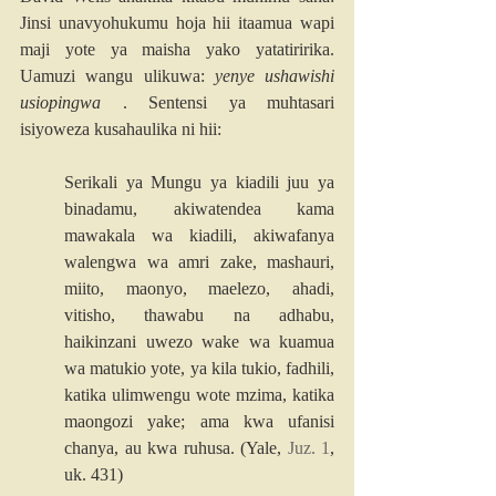
Jinsi unavyohukumu hoja hii itaamua wapi 
maji yote ya maisha yako yatatiririka. 
Uamuzi wangu ulikuwa: 
yenye ushawishi 
usiopingwa
 . Sentensi ya muhtasari 
isiyoweza kusahaulika ni hii:
Serikali ya Mungu ya kiadili juu ya 
binadamu, akiwatendea kama 
mawakala wa kiadili, akiwafanya 
walengwa wa amri zake, mashauri, 
miito, maonyo, maelezo, ahadi, 
vitisho, thawabu na adhabu, 
haikinzani uwezo wake wa kuamua 
wa matukio yote, ya kila tukio, fadhili, 
katika ulimwengu wote mzima, katika 
maongozi yake; ama kwa ufanisi 
chanya, au kwa ruhusa. (Yale, 
Juz. 1
, 
uk. 431)