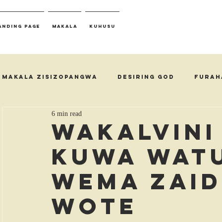
anding Page
Makala
Kuhusu
Makala Zisizopangwa
Desiring God
Furah
6 min read
Wakalvin
Kuwa Watu
Wema Zaid
Wote