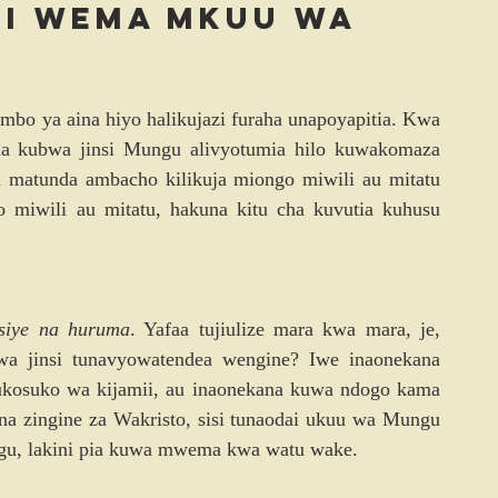
ni wema mkuu wa 
mbo ya aina hiyo halikujazi furaha unapoyapitia. Kwa 
a kubwa jinsi Mungu alivyotumia hilo kuwakomaza 
 matunda ambacho kilikuja miongo miwili au mitatu 
o miwili au mitatu, hakuna kitu cha kuvutia kuhusu 
asiye na huruma
. Yafaa tujiulize mara kwa mara, je, 
kwa jinsi tunavyowatendea wengine? Iwe inaonekana 
ukosuko wa kijamii, au inaonekana kuwa ndogo kama 
a zingine za Wakristo, sisi tunaodai ukuu wa Mungu 
gu, lakini pia kuwa mwema kwa watu wake.