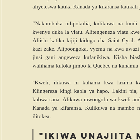
aliyeteswa katika Kanada ya kifaransa katikati 
“Nakumbuka nilipokulia, kulikuwa na fundi 
kwenye duka la viatu. Alitengeneza viatu kwe
Aliishi katika kijiji kidogo cha Saint Cyril.
kazi zake. Alipoongoka, vyema na kwa uwazi 
jinsi gani angeweza kufanikiwa. Kisha bia
walihama kutoka jimbo la Quebec na kuhamia 
"Kweli, ilikuwa ni kuhama kwa lazima kwa
Kiingereza kingi kabla ya hapo. Lakini pia,
kubwa sana. Alikuwa mwongofu wa kweli amb
Kanada ya kifaransa. Kulikuwa na mambo me
ilitokea.
"Ikiwa unajiita 