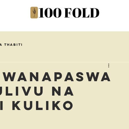
a Thabiti
i Wanapaswa
livu na
i Kuliko