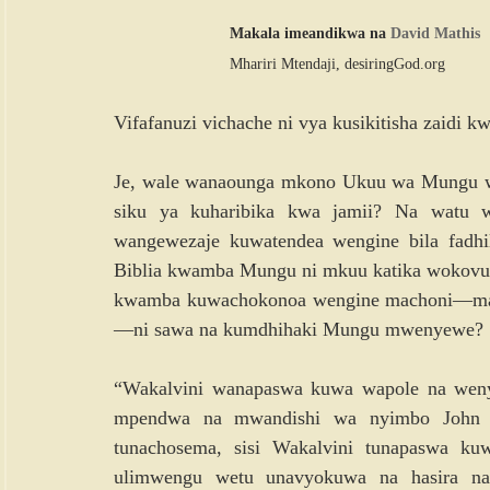
Makala imeandikwa na 
David Mathis
Mhariri Mtendaji, 
desiringGod.org
Vifafanuzi vichache ni vya kusikitisha zaidi k
Je, wale wanaounga mkono Ukuu wa Mungu wa
siku ya kuharibika kwa jamii? Na watu w
wangewezaje kuwatendea wengine bila fadhi
Biblia kwamba Mungu ni mkuu katika wokovu na
kwamba kuwachokonoa wengine machoni—mac
—ni sawa na kumdhihaki Mungu mwenyewe?
“Wakalvini wanapaswa kuwa wapole na wenye 
mpendwa na mwandishi wa nyimbo John Ne
tunachosema, sisi Wakalvini tunapaswa kuw
ulimwengu wetu unavyokuwa na hasira na 