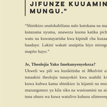
jifunze kuuami
Mungu."
“Shinikizo unalokabiliana nalo kutokana na ma
kutazama nyuma, unaweza kuona katika pich
watu na kuwatayarisha kwa kipindi cha kuzaa
baadaye. Lakini wakati unaipitia hiyo miong
mapito hayo.”
Je, Theolojia Yako Imekunyenyekeza?
Ukweli wa pili wa kusikitisha ni 
Mkalvini 
tunaakisi theolojia tunayokiri kwa usahihi 
kuwa kubwa kama shinikizo la kijamii na ms
mazungumzo ya kila siku na wasioamini na ain
tuna uhuru wa kuwa watulivu kuhusu ulimwen