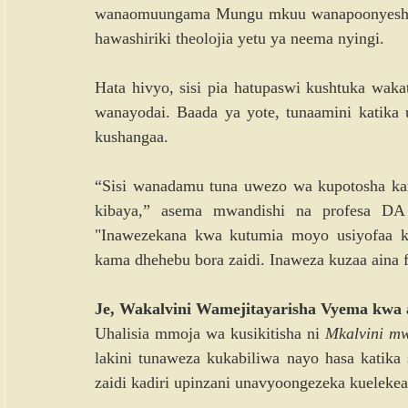
wanaomuungama Mungu mkuu wanapoonyesha h
hawashiriki theolojia yetu ya neema nyingi.
Hata hivyo, sisi pia hatupaswi kushtuka waka
wanayodai. Baada ya yote, tunaamini katika u
kushangaa.
“Sisi wanadamu tuna uwezo wa kupotosha karib
kibaya,” asema mwandishi na profesa DA
"Inawezekana kwa kutumia moyo usiyofaa ku
kama dhehebu bora zaidi. Inaweza kuzaa aina f
Je, Wakalvini Wamejitayarisha Vyema kwa 
Uhalisia mmoja wa kusikitisha ni 
Mkalvini mw
lakini tunaweza kukabiliwa nayo hasa katika 
zaidi kadiri upinzani unavyoongezeka kuelekea