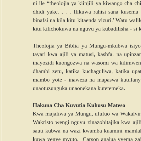
ni ile “theolojia ya kiinjili ya kiwango cha chi
dhidi yake. . . . Ilikuwa rahisi sana kus
binafsi na kila kitu kitaenda vizuri.' Watu wali
kitu kilichokuwa na nguvu ya kubadilisha - si k
Theolojia ya Biblia ya Mungu-mkubwa isiyo
tayari kwa ajili ya matusi, kashfa, na upinza
inayozidi kuongozwa na wasomi wa kilimweng
dhambi zetu, katika kuchaguliwa, katika upat
mambo yote - inaweza na inapaswa kutufanya
unaotuzunguka unaonekana kutetemeka.
Hakuna Cha Kuvutia Kuhusu Mateso
Kwa majaliwa ya Mungu, ufufuo wa Wakalvini
Wakristo wengi nguvu zinazohitajika kwa ajil
sauti kubwa na wazi kwamba kuamini mamlak
kuwa yenye mvuto.  Carson anajua vyema zaidi