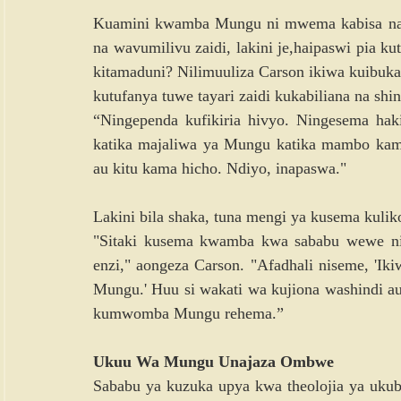
Kuamini kwamba Mungu ni mwema kabisa na a
na wavumilivu zaidi, lakini je,haipaswi pia ku
kitamaduni? Nilimuuliza Carson ikiwa kuibuka
kutufanya tuwe tayari zaidi kukabiliana na shin
“Ningependa kufikiria hivyo. Ningesema hak
katika majaliwa ya Mungu katika mambo kama 
au kitu kama hicho. Ndiyo, inapaswa."
Lakini bila shaka, tuna mengi ya kusema kulik
"Sitaki kusema kwamba kwa sababu wewe ni M
enzi," aongeza Carson. "Afadhali niseme, 'Ik
Mungu.' Huu si wakati wa kujiona washindi au 
kumwomba Mungu rehema.”
Ukuu Wa Mungu Unajaza Ombwe
Sababu ya kuzuka upya kwa theolojia ya ukub