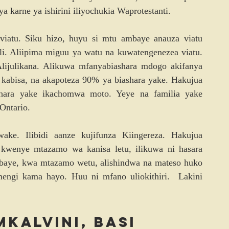
ya karne ya ishirini iliyochukia Waprotestanti.
viatu. Siku hizo, huyu si mtu ambaye anauza viatu 
li. Aliipima miguu ya watu na kuwatengenezea viatu. 
 Alijulikana. Alikuwa mfanyabiashara mdogo akifanya 
kabisa, na akapoteza 90% ya biashara yake. Hakujua 
shara yake ikachomwa moto. Yeye na familia yake 
Ontario.
ke. Ilibidi aanze kujifunza Kiingereza. Hakujua 
 kwenye mtazamo wa kanisa letu, ilikuwa ni hasara 
aye, kwa mtazamo wetu, alishindwa na mateso huko 
ngi kama hayo. Huu ni mfano uliokithiri.  Lakini 
Mkalvini, basi 