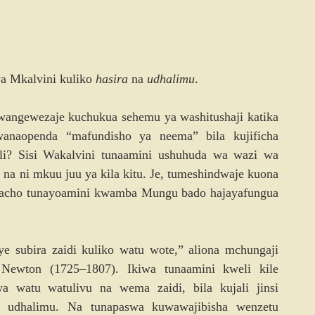
wa Mkalvini kuliko 
hasira
 na 
udhalimu
.
ngewezaje kuchukua sehemu ya washitushaji katika 
anaopenda “mafundisho ya neema” bila kujificha 
li? Sisi Wakalvini tunaamini ushuhuda wa wazi wa 
 ni mkuu juu ya kila kitu. Je, tumeshindwaje kuona 
ho tunayoamini kwamba Mungu bado hajayafungua
subira zaidi kuliko watu wote,” aliona mchungaji 
wton (1725–1807). Ikiwa tunaamini kweli kile 
a watu watulivu na wema zaidi, bila kujali jinsi 
udhalimu. Na tunapaswa kuwawajibisha wenzetu 