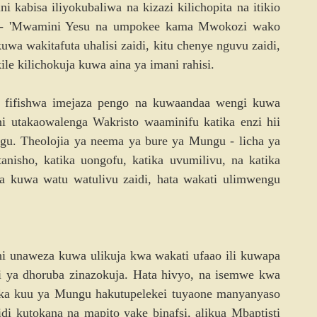
ni kabisa iliyokubaliwa na kizazi kilichopita na itikio 
ema - 'Mwamini Yesu na umpokee kama Mwokozi wako 
kuwa wakitafuta uhalisi zaidi, kitu chenye nguvu zaidi, 
ile kilichokuja kuwa aina ya imani rahisi.
 fifishwa imejaza pengo na kuwaandaa wengi kuwa 
ni utakaowalenga Wakristo waaminifu katika enzi hii 
u. Theolojia ya neema ya bure ya Mungu - licha ya 
anisho, katika uongofu, katika uvumilivu, na katika 
 kuwa watu watulivu zaidi, hata wakati ulimwengu 
 unaweza kuwa ulikuja kwa wakati ufaao ili kuwapa 
i ya dhoruba zinazokuja. Hata hivyo, na isemwe kwa 
a kuu ya Mungu hakutupelekei tuyaone manyanyaso 
 kutokana na mapito yake binafsi, alikua Mbaptisti 