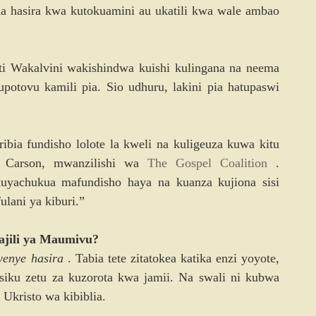
asira kwa kutokuamini au ukatili kwa wale ambao 
ti Wakalvini wakishindwa kuishi kulingana na neema 
potovu kamili pia. Sio udhuru, lakini pia hatupaswi 
ia fundisho lolote la kweli na kuligeuza kuwa kitu 
 Carson, mwanzilishi wa 
The Gospel Coalition
 . 
yachukua mafundisho haya na kuanza kujiona sisi 
ulani ya kiburi.”
ajili ya Maumivu?
enye hasira
 . Tabia tete zitatokea katika enzi yoyote, 
siku zetu za kuzorota kwa jamii. Na swali ni kubwa 
 Ukristo wa kibiblia.